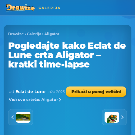
GALERIJA
Drawize
›
Galerija
›
Aligator
Pogledajte kako Eclat de
Lune crta Aligator –
kratki time-lapse
od
Eclat de Lune
Prikaži u punoj veličini
· ožu 2025
Vidi sve crteže: Aligator