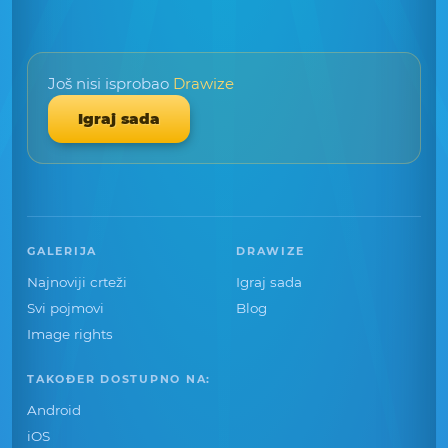
Još nisi isprobao
Drawize
Igraj sada
GALERIJA
DRAWIZE
Najnoviji crteži
Igraj sada
Svi pojmovi
Blog
Image rights
TAKOĐER DOSTUPNO NA:
Android
iOS