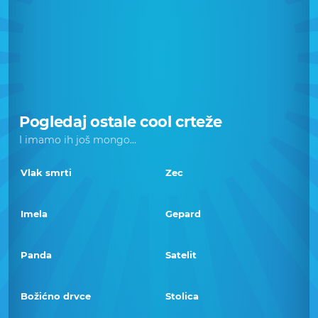
Pogledaj ostale cool crteže
I imamo ih još mongo...
Vlak smrti
Zec
Imela
Gepard
Panda
Satelit
Božićno drvce
Stolica