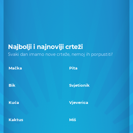
Najbolji i najnoviji crteži
Svaki dan imamo nove crteže, nemoj ih porpustiti!
Mačka
Pita
Bik
Svjetionik
Kuća
Vjeverica
Kaktus
Miš