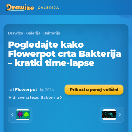
GALERIJA
Drawize
›
Galerija
›
Bakterija
Pogledajte kako
Flowerpot crta Bakterija
– kratki time-lapse
od
Flowerpot
Prikaži u punoj veličini
· lip 2024
Vidi sve crteže: Bakterija