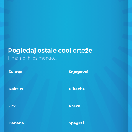
Pogledaj ostale cool crteže
I imamo ih još mongo...
Suknja
Snjegović
Kaktus
Pikachu
Crv
Krava
Banana
Špageti