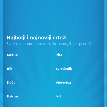
Najbolji i najnoviji crteži
Svaki dan imamo nove crteže, nemoj ih porpustiti!
Mačka
Pita
Bik
Svjetionik
Kuća
Vjeverica
Kaktus
Miš