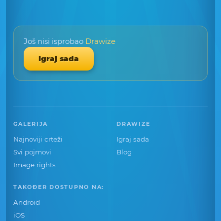
Još nisi isprobao
Drawize
Igraj sada
GALERIJA
DRAWIZE
Najnoviji crteži
Igraj sada
Svi pojmovi
Blog
Image rights
TAKOĐER DOSTUPNO NA:
Android
iOS