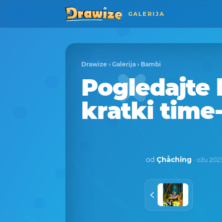
GALERIJA
Drawize
›
Galerija
›
Bambi
Pogledajte 
kratki time
od
Çhåching
· ožu 202