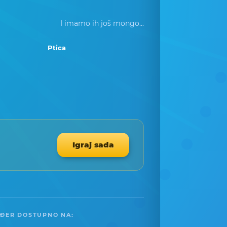
I imamo ih još mongo...
Ptica
Igraj sada
ĐER DOSTUPNO NA: