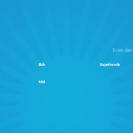
Svaki dan
Bik
Svjetionik
Miš