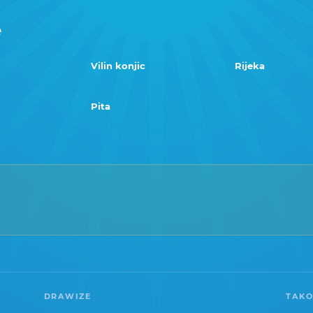
e
Vilin konjic
Rijeka
Pita
DRAWIZE
TAKO