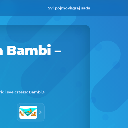
Svi pojmovi
Igraj sada
a Bambi –
idi sve crteže: Bambi