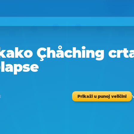
kako Çhåching crt
-lapse
V
Prikaži u punoj veličini
3