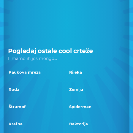
Pogledaj ostale cool crteže
I imamo ih još mongo...
Paukova mreža
Rijeka
Roda
Zemlja
Štrumpf
Spiderman
Krafna
Bakterija