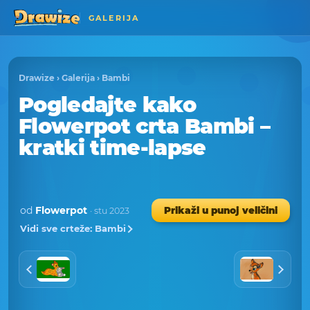
GALERIJA
Drawize
›
Galerija
›
Bambi
Pogledajte kako
Flowerpot crta Bambi –
kratki time-lapse
od
Flowerpot
Prikaži u punoj veličini
· stu 2023
Vidi sve crteže: Bambi