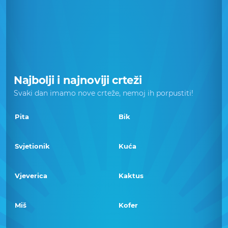
Najbolji i najnoviji crteži
Svaki dan imamo nove crteže, nemoj ih porpustiti!
Pita
Bik
Svjetionik
Kuća
Vjeverica
Kaktus
Miš
Kofer