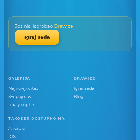
Još nisi isprobao
Drawize
Igraj sada
GALERIJA
DRAWIZE
Najnoviji crteži
Igraj sada
Svi pojmovi
Blog
Image rights
TAKOĐER DOSTUPNO NA:
Android
iOS