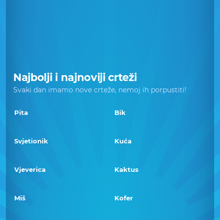
Najbolji i najnoviji crteži
Svaki dan imamo nove crteže, nemoj ih porpustiti!
Pita
Bik
Svjetionik
Kuća
Vjeverica
Kaktus
Miš
Kofer