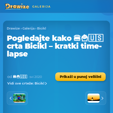
GALERIJA
Drawize
›
Galerija
›
Bicikl
Pogledajte kako 🍔🍟🇺🇸
crta Bicikl – kratki time-
lapse
od
🍔🍟🇺🇸
Prikaži u punoj veličini
· svi 2020
Vidi sve crteže: Bicikl