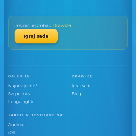
Još nisi isprobao
Drawize
Igraj sada
GALERIJA
DRAWIZE
Najnoviji crteži
Igraj sada
Svi pojmovi
Blog
Image rights
TAKOĐER DOSTUPNO NA:
Android
iOS