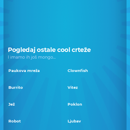
Pogledaj ostale cool crteže
I imamo ih još mongo...
Paukova mreža
Clownfish
Burrito
Vitez
Jež
Poklon
Robot
Ljubav