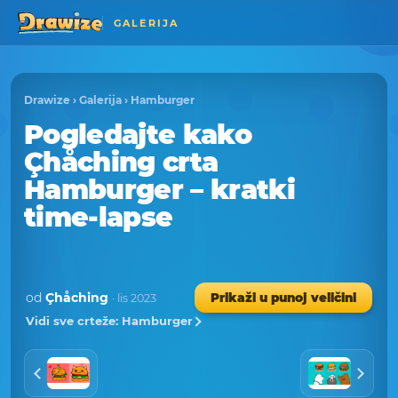
GALERIJA
Drawize
›
Galerija
›
Hamburger
Pogledajte kako
Çhåching crta
Hamburger – kratki
time-lapse
od
Çhåching
Prikaži u punoj veličini
· lis 2023
Vidi sve crteže: Hamburger