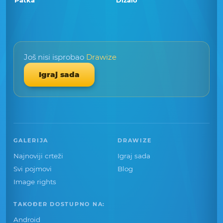
Patka
Dizalo
Još nisi isprobao
Drawize
Igraj sada
GALERIJA
DRAWIZE
Najnoviji crteži
Igraj sada
Svi pojmovi
Blog
Image rights
TAKOĐER DOSTUPNO NA:
Android