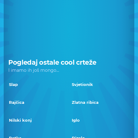
Pogledaj ostale cool crteže
I imamo ih još mongo...
Slap
Svjetionik
Rajčica
Zlatna ribica
Nilski konj
Iglo