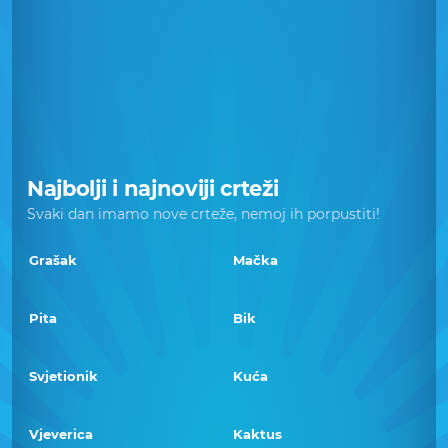
Najbolji i najnoviji crteži
Svaki dan imamo nove crteže, nemoj ih porpustiti!
Grašak
Mačka
Pita
Bik
Svjetionik
Kuća
Vjeverica
Kaktus