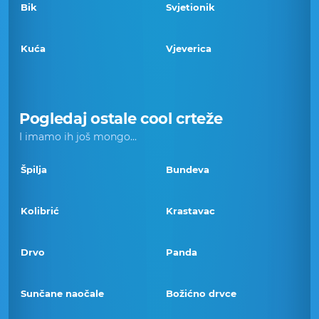
Bik
Svjetionik
Kuća
Vjeverica
Pogledaj ostale cool crteže
I imamo ih još mongo...
Špilja
Bundeva
Kolibrić
Krastavac
Drvo
Panda
Sunčane naočale
Božićno drvce