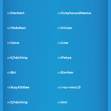
Herbert
GreyhoundMama
od
od
TedsNan
Vivian
od
od
Jana
Lise
od
od
Pobjednik · lip 2023
Çhåching
Petya
od
od
Bri
Emilen
od
od
KayXXXlee
⋆su⋆vinci彡
od
od
Pobjednik · ruj 2022
Çhåching
Ani
od
od