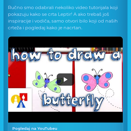
Ručno smo odabrali nekoliko video tutorijala koji
pokazuju kako se crta Leptir! A ako trebaš još
inspiracije i vodiča, samo otvori bilo koji od naših
crteža i pogledaj kako je nacrtan.
Pogledaj na YouTubeu