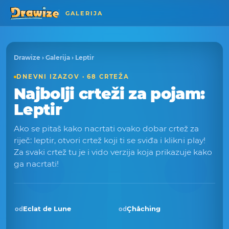
GALERIJA
Drawize
›
Galerija
› Leptir
DNEVNI IZAZOV · 68 CRTEŽA
Najbolji crteži za pojam:
Leptir
Ako se pitaš kako nacrtati ovako dobar crtež za
riječ: leptir, otvori crtež koji ti se sviđa i klikni play!
Za svaki crtež tu je i vido verzija koja prikazuje kako
ga nacrtati!
Eclat de Lune
Çhåching
od
od
Pobjednik · vlj 2026