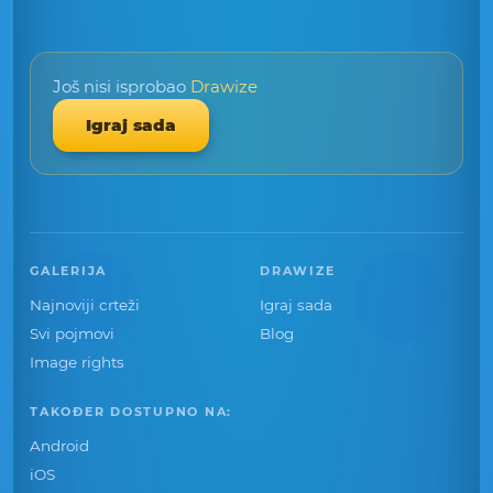
Još nisi isprobao
Drawize
Igraj sada
GALERIJA
DRAWIZE
Najnoviji crteži
Igraj sada
Svi pojmovi
Blog
Image rights
TAKOĐER DOSTUPNO NA:
Android
iOS