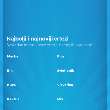
Najbolji i najnoviji crteži
Svaki dan imamo nove crteže, nemoj ih porpustiti!
Mačka
Pita
Bik
Svjetionik
Kuća
Vjeverica
Kaktus
Miš