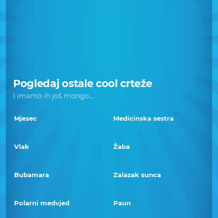
Pogledaj ostale cool crteže
I imamo ih još mongo...
Mjesec
Medicinska sestra
Vlak
Žaba
Bubamara
Zalazak sunca
Polarni medvjed
Paun