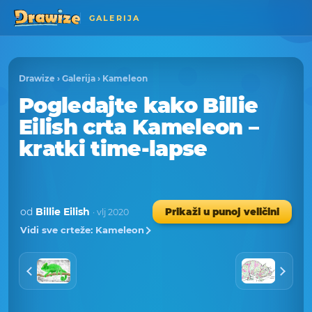
GALERIJA
Drawize
›
Galerija
›
Kameleon
Pogledajte kako Billie
Eilish crta Kameleon –
kratki time-lapse
od
Billie Eilish
Prikaži u punoj veličini
· vlj 2020
Vidi sve crteže: Kameleon