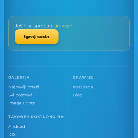
Još nisi isprobao
Drawize
Igraj sada
GALERIJA
DRAWIZE
Najnoviji crteži
Igraj sada
Svi pojmovi
Blog
Image rights
TAKOĐER DOSTUPNO NA:
Android
iOS