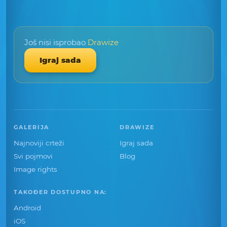
Još nisi isprobao
Drawize
Igraj sada
GALERIJA
DRAWIZE
Najnoviji crteži
Igraj sada
Svi pojmovi
Blog
Image rights
TAKOĐER DOSTUPNO NA:
Android
iOS