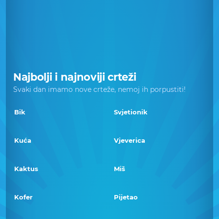
Najbolji i najnoviji crteži
Svaki dan imamo nove crteže, nemoj ih porpustiti!
Bik
Svjetionik
Kuća
Vjeverica
Kaktus
Miš
Kofer
Pijetao