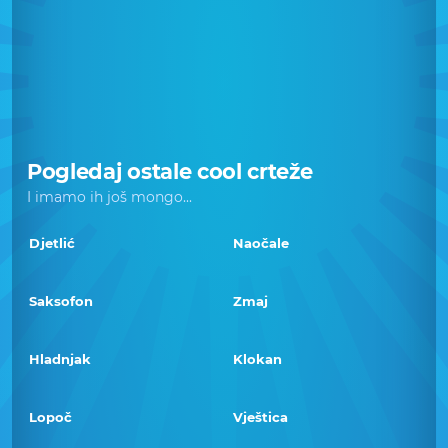
Pogledaj ostale cool crteže
I imamo ih još mongo...
Djetlić
Naočale
Saksofon
Zmaj
Hladnjak
Klokan
Lopoč
Vještica