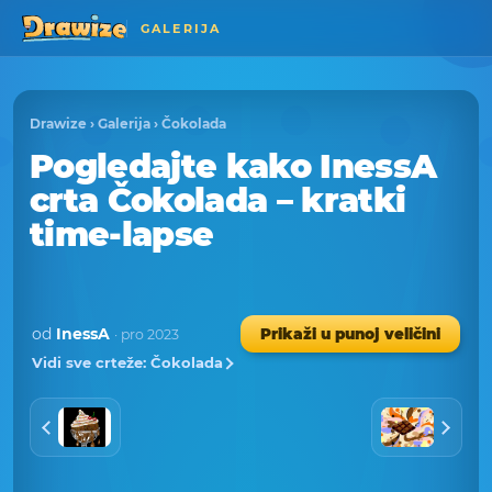
GALERIJA
Drawize
›
Galerija
›
Čokolada
Pogledajte kako InessA
crta Čokolada – kratki
time-lapse
od
InessA
Prikaži u punoj veličini
· pro 2023
Vidi sve crteže: Čokolada