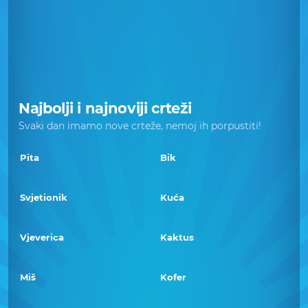
Najbolji i najnoviji crteži
Svaki dan imamo nove crteže, nemoj ih porpustiti!
Pita
Bik
Svjetionik
Kuća
Vjeverica
Kaktus
Miš
Kofer