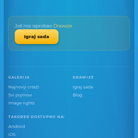
Još nisi isprobao
Drawize
Igraj sada
GALERIJA
DRAWIZE
Najnoviji crteži
Igraj sada
Svi pojmovi
Blog
Image rights
TAKOĐER DOSTUPNO NA:
Android
iOS