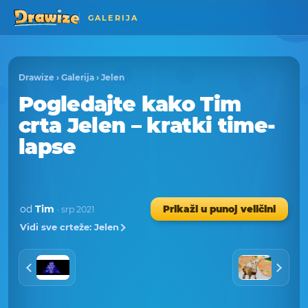
GALERIJA
Drawize
›
Galerija
›
Jelen
Pogledajte kako Tim
crta Jelen – kratki time-
lapse
od
Tim
Prikaži u punoj veličini
· srp 2021
Vidi sve crteže: Jelen