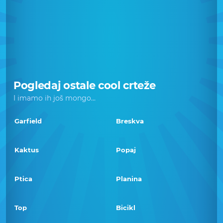
Pogledaj ostale cool crteže
I imamo ih još mongo...
Garfield
Breskva
Kaktus
Popaj
Ptica
Planina
Top
Bicikl