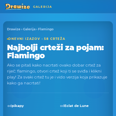
GALERIJA
Drawize
›
Galerija
› Flamingo
DNEVNI IZAZOV · 58 CRTEŽA
Najbolji crteži za pojam:
Flamingo
Ako se pitaš kako nacrtati ovako dobar crtež za
riječ: flamingo, otvori crtež koji ti se sviđa i klikni
play! Za svaki crtež tu je i vido verzija koja prikazuje
kako ga nacrtati!
pikapy
Eclat de Lune
od
od
Pobjednik · stu 2025