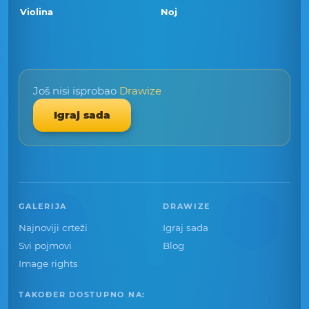
Violina
Noj
Još nisi isprobao
Drawize
Igraj sada
GALERIJA
DRAWIZE
Najnoviji crteži
Igraj sada
Svi pojmovi
Blog
Image rights
TAKOĐER DOSTUPNO NA: