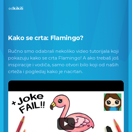
kikili
od
Kako se crta:
Flamingo
?
Ručno smo odabrali nekoliko video tutorijala koji
pokazuju kako se crta Flamingo! A ako trebaš još
inspiracije i vodiča, samo otvori bilo koji od naših
crteža i pogledaj kako je nacrtan.