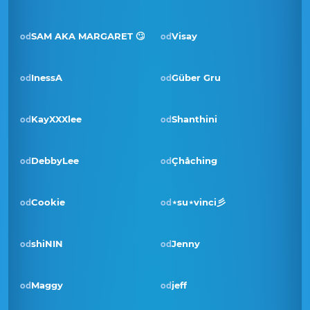
SAM AKA MARGARET 🙄
Visay
od
od
InessA
Güber Gru
od
od
Pobjednik · srp 2023
KayXXXlee
Shanthini
od
od
DebbyLee
Çhåching
od
od
Cookie
⋆su⋆vinci彡
od
od
Pobjednik · stu 2022
shiNIN
Jenny
od
od
Maggy
jeff
od
od