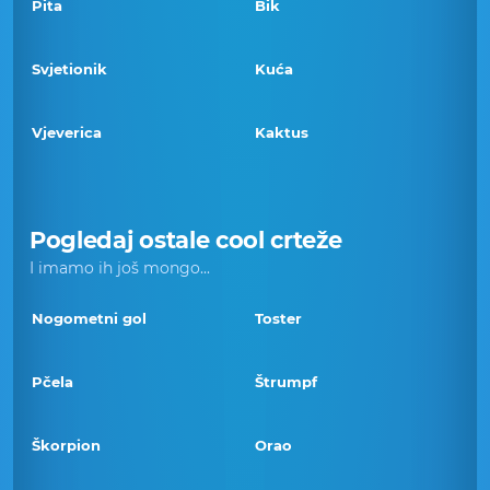
Pita
Bik
Svjetionik
Kuća
Vjeverica
Kaktus
Pogledaj ostale cool crteže
I imamo ih još mongo...
Nogometni gol
Toster
Pčela
Štrumpf
Škorpion
Orao