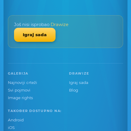
Još nisi isprobao
Drawize
Igraj sada
GALERIJA
DRAWIZE
Najnoviji crteži
Igraj sada
Svi pojmovi
Blog
Image rights
TAKOĐER DOSTUPNO NA:
Android
iOS