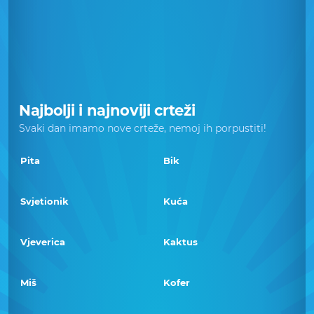
Najbolji i najnoviji crteži
Svaki dan imamo nove crteže, nemoj ih porpustiti!
Pita
Bik
Svjetionik
Kuća
Vjeverica
Kaktus
Miš
Kofer