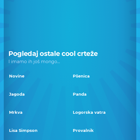
Pogledaj ostale cool crteže
I imamo ih još mongo...
Novine
Pšenica
Jagoda
Panda
Mrkva
Logorska vatra
Lisa Simpson
Provalnik