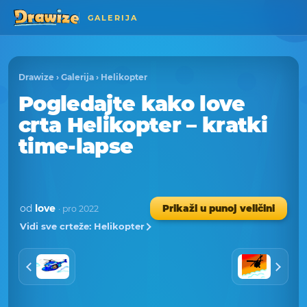
GALERIJA
Drawize
›
Galerija
›
Helikopter
Pogledajte kako love
crta Helikopter – kratki
time-lapse
od
love
Prikaži u punoj veličini
· pro 2022
Vidi sve crteže: Helikopter