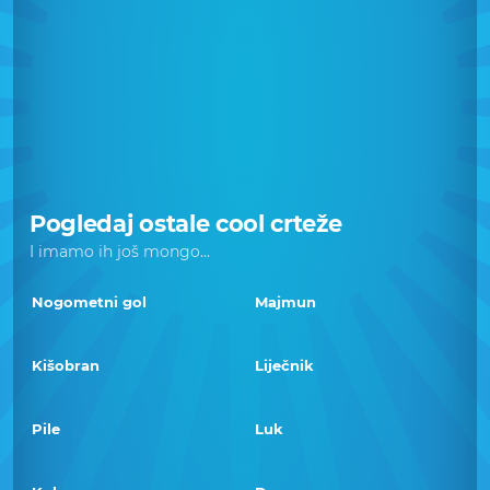
Pogledaj ostale cool crteže
I imamo ih još mongo...
Nogometni gol
Majmun
Kišobran
Liječnik
Pile
Luk