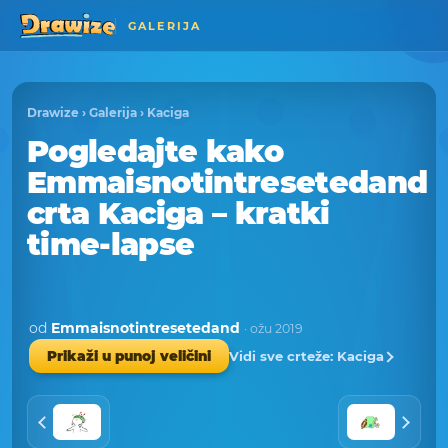
GALERIJA
Drawize
›
Galerija
›
Kaciga
Pogledajte kako
Emmaisnotintresetedand
crta Kaciga – kratki
time-lapse
od
Emmaisnotintresetedand
· ožu 2019
Vidi sve crteže: Kaciga
Prikaži u punoj veličini