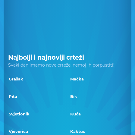
Najbolji i najnoviji crteži
Svaki dan imamo nove crteže, nemoj ih porpustiti!
Grašak
Mačka
Pita
Bik
Svjetionik
Kuća
Vjeverica
Kaktus