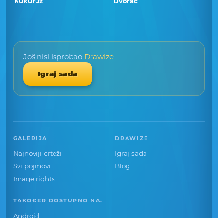
Kukuruz
Dvorac
Još nisi isprobao
Drawize
Igraj sada
GALERIJA
DRAWIZE
Najnoviji crteži
Igraj sada
Svi pojmovi
Blog
Image rights
TAKOĐER DOSTUPNO NA:
Android