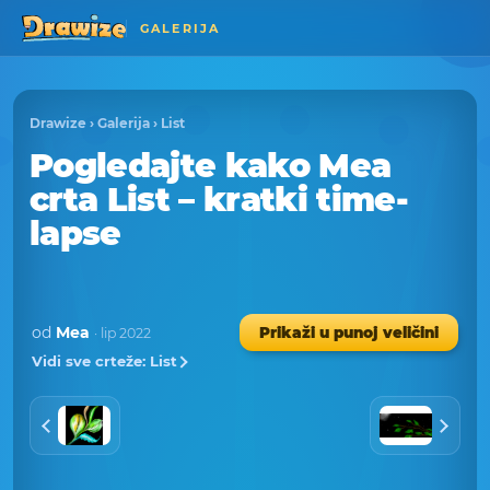
GALERIJA
Drawize
›
Galerija
›
List
Pogledajte kako Mea
crta List – kratki time-
lapse
od
Mea
Prikaži u punoj veličini
· lip 2022
Vidi sve crteže: List