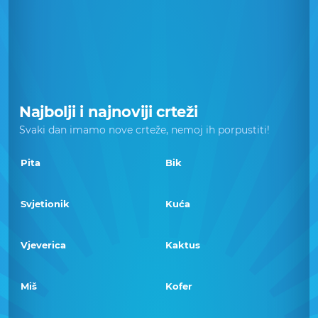
Najbolji i najnoviji crteži
Svaki dan imamo nove crteže, nemoj ih porpustiti!
Pita
Bik
Svjetionik
Kuća
Vjeverica
Kaktus
Miš
Kofer