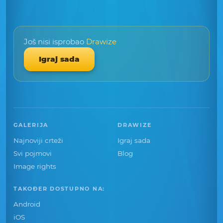
Još nisi isprobao
Drawize
Igraj sada
GALERIJA
DRAWIZE
Najnoviji crteži
Igraj sada
Svi pojmovi
Blog
Image rights
TAKOĐER DOSTUPNO NA:
Android
iOS