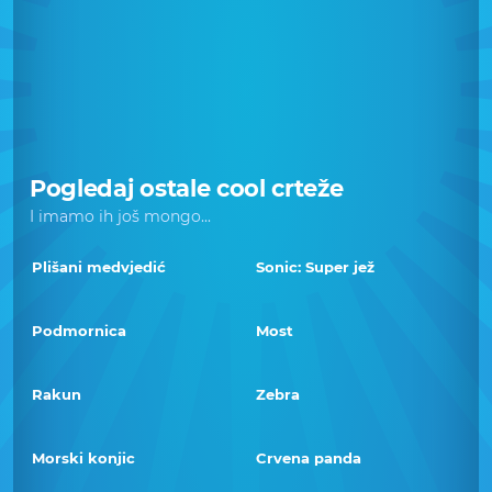
Pogledaj ostale cool crteže
I imamo ih još mongo...
Plišani medvjedić
Sonic: Super jež
Podmornica
Most
Rakun
Zebra
Morski konjic
Crvena panda