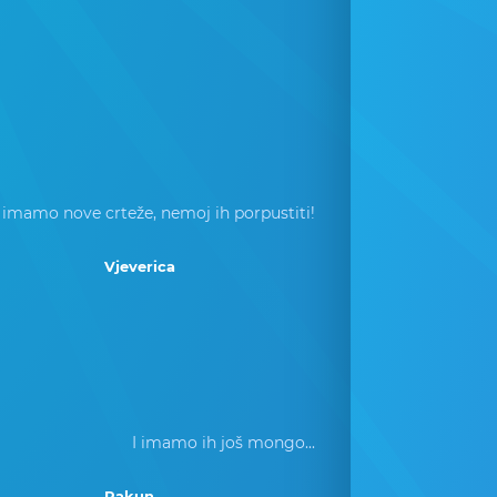
 imamo nove crteže, nemoj ih porpustiti!
Vjeverica
I imamo ih još mongo...
Rakun