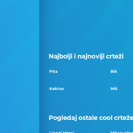
Najbolji i najnoviji crteži
Pita
Bik
Kaktus
Miš
Pogledaj ostale cool crtež
Lionel Messi
Mikrovalna