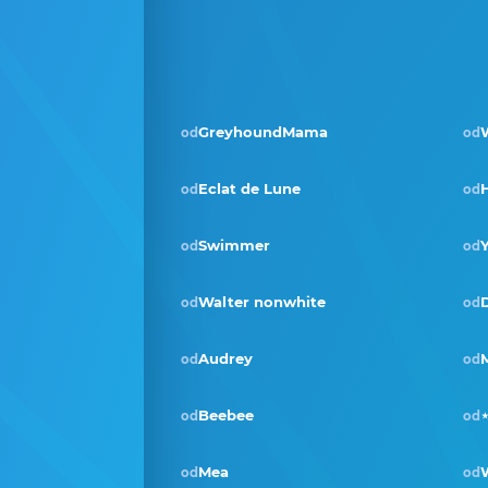
GreyhoundMama
W
od
od
Eclat de Lune
od
od
Swimmer
od
od
Walter nonwhite
od
od
Audrey
M
od
od
Beebee
od
od
Mea
od
od