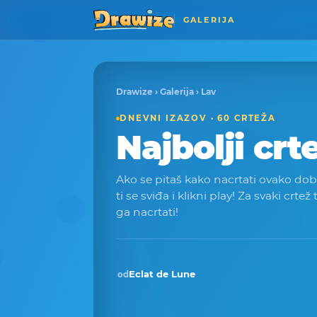
GALERIJA
Drawize
›
Galerija
› Lav
DNEVNI IZAZOV · 60 CRTEŽA
Najbolji crt
Ako se pitaš kako nacrtati ovako dobar 
ti se sviđa i klikni play! Za svaki crtež
ga nacrtati!
Eclat de Lune
od
Pobjednik · pro 2025