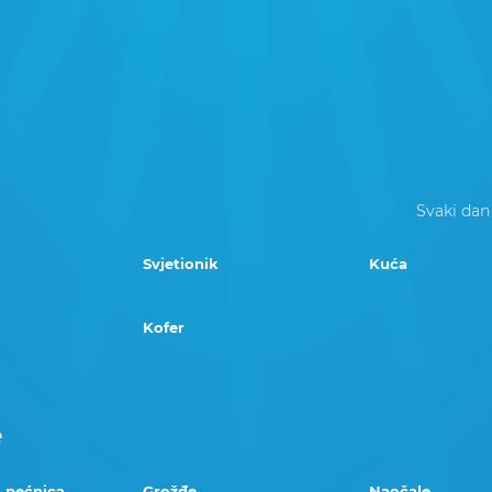
Svaki dan
Svjetionik
Kuća
Kofer
e
 pećnica
Grožđe
Naočale