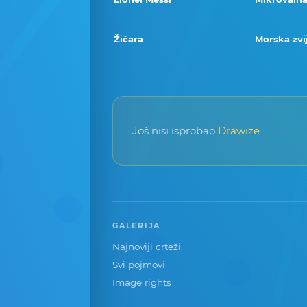
Žičara
Morska zvi
Još nisi isprobao
Drawize
GALERIJA
Najnoviji crteži
Svi pojmovi
Image rights