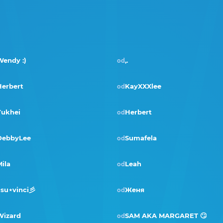
endy :)
,.
od
Herbert
KayXXXlee
od
Yukhei
Herbert
od
Pobjednik · ožu 2024
DebbyLee
Sumafela
od
ila
Leah
od
⋆su⋆vinci彡
Женя
od
Wizard
SAM AKA MARGARET 🙄
od
Pobjednik · ruj 2021