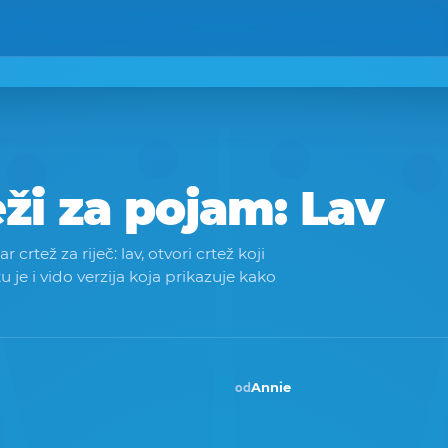
eži za pojam:
Lav
crtež za riječ: lav, otvori crtež koji
 tu je i vido verzija koja prikazuje kako
Annie
od