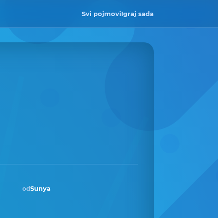
Svi pojmovi
Igraj sada
Sunya
od