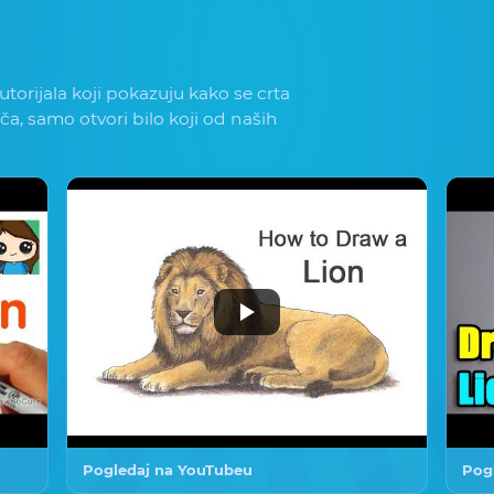
torijala koji pokazuju kako se crta
iča, samo otvori bilo koji od naših
Pogledaj na YouTubeu
Pog