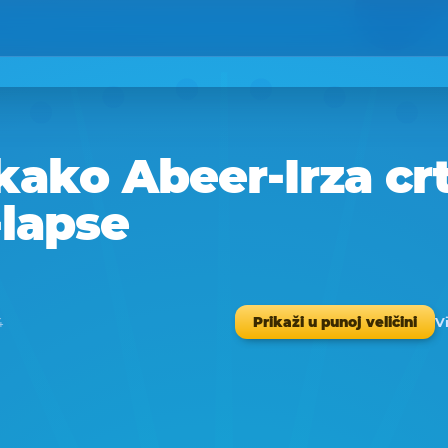
ako Abeer-Irza crta
-lapse
Vi
Prikaži u punoj veličini
4