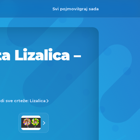
Svi pojmovi
Igraj sada
 Lizalica –
di sve crteže: Lizalica