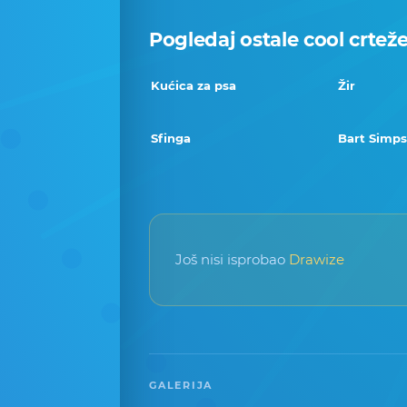
Pogledaj ostale cool crtež
Kućica za psa
Žir
Sfinga
Bart Simp
Još nisi isprobao
Drawize
GALERIJA