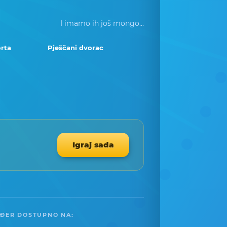
I imamo ih još mongo...
rta
Pješčani dvorac
Igraj sada
ĐER DOSTUPNO NA: