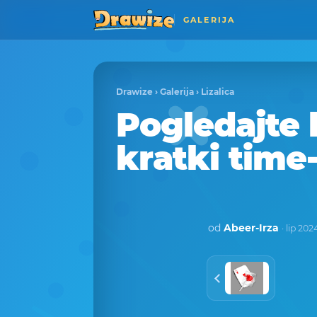
GALERIJA
Drawize
›
Galerija
›
Lizalica
Pogledajte k
kratki time
od
Abeer-Irza
· lip 202