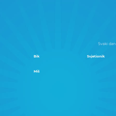
Svaki dan
Bik
Svjetionik
Miš