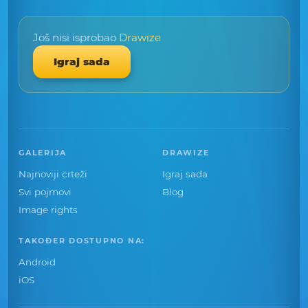
Još nisi isprobao
Drawize
Igraj sada
GALERIJA
DRAWIZE
Najnoviji crteži
Igraj sada
Svi pojmovi
Blog
Image rights
TAKOĐER DOSTUPNO NA:
Android
iOS