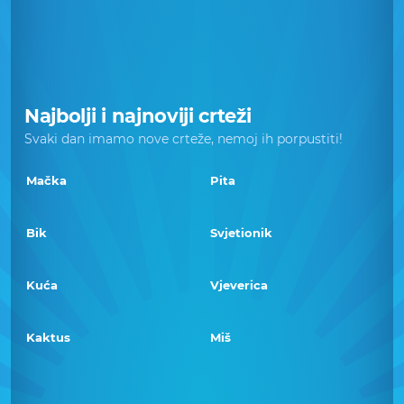
Najbolji i najnoviji crteži
Svaki dan imamo nove crteže, nemoj ih porpustiti!
Mačka
Pita
Bik
Svjetionik
Kuća
Vjeverica
Kaktus
Miš