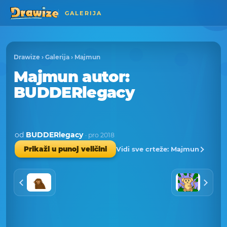
GALERIJA
Drawize
›
Galerija
›
Majmun
Majmun
autor
:
BUDDERlegacy
od
BUDDERlegacy
· pro 2018
Vidi sve crteže: Majmun
Prikaži u punoj veličini