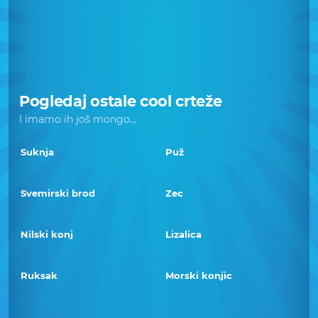
Pogledaj ostale cool crteže
I imamo ih još mongo...
Suknja
Puž
Svemirski brod
Zec
Nilski konj
Lizalica
Ruksak
Morski konjic