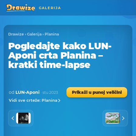
GALERIJA
Drawize
›
Galerija
›
Planina
Pogledajte kako LUN-
Aponi crta Planina –
kratki time-lapse
od
LUN-Aponi
Prikaži u punoj veličini
· stu 2023
Vidi sve crteže: Planina