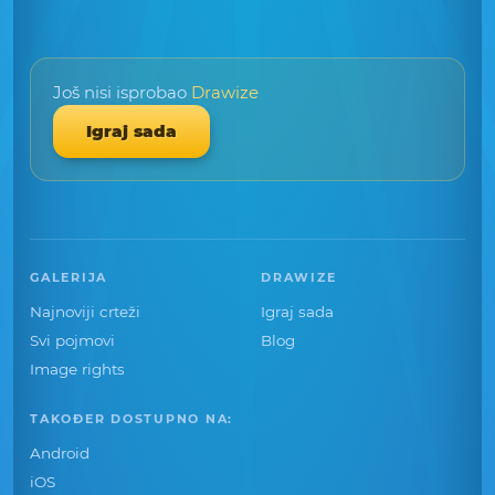
Još nisi isprobao
Drawize
Igraj sada
GALERIJA
DRAWIZE
Najnoviji crteži
Igraj sada
Svi pojmovi
Blog
Image rights
TAKOĐER DOSTUPNO NA:
Android
iOS