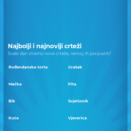
Najbolji i najnoviji crteži
Svaki dan imamo nove crteže, nemoj ih porpustiti!
Rođendanska torta
Grašak
Mačka
Pita
Bik
Svjetionik
Kuća
Vjeverica