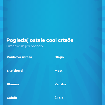
Pogledaj ostale cool crteže
I imamo ih još mongo...
Paukova mreža
Blago
Skejtbord
Most
Planina
Kruška
Čajnik
Škola