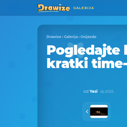
GALERIJA
Drawize
›
Galerija
›
Gnijezdo
Pogledajte 
kratki time
od
Yasi
· lip 2025