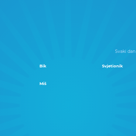
Svaki dan
Bik
Svjetionik
Miš