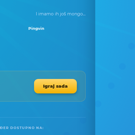
I imamo ih još mongo...
Pingvin
Igraj sada
ĐER DOSTUPNO NA: