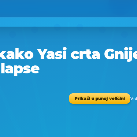
kako Yasi crta Gnij
-lapse
Vid
Prikaži u punoj veličini