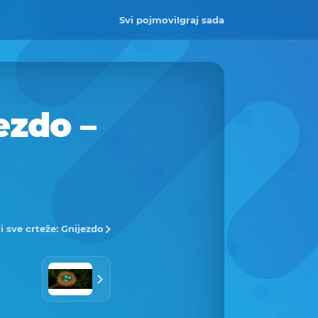
Svi pojmovi
Igraj sada
ezdo –
i sve crteže: Gnijezdo