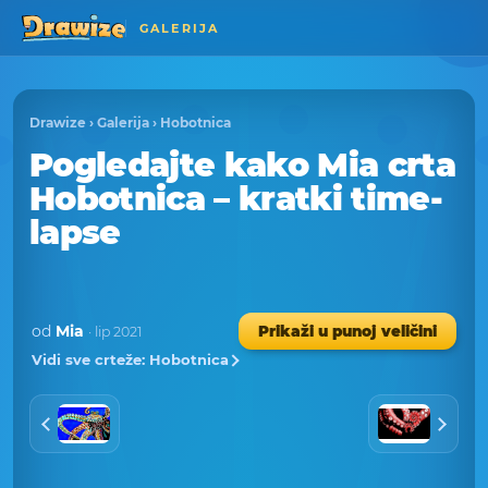
GALERIJA
Drawize
›
Galerija
›
Hobotnica
Pogledajte kako Mia crta
Hobotnica – kratki time-
lapse
od
Mia
Prikaži u punoj veličini
· lip 2021
Vidi sve crteže: Hobotnica