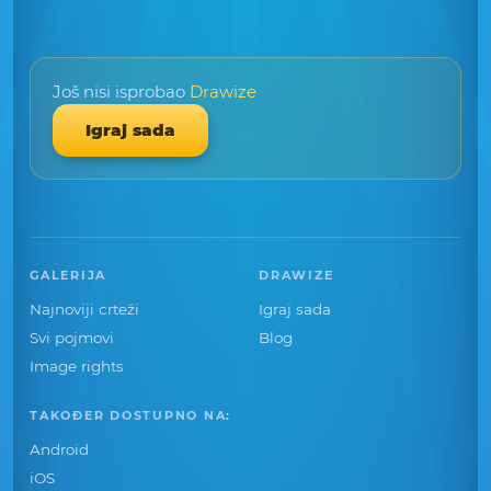
Još nisi isprobao
Drawize
Igraj sada
GALERIJA
DRAWIZE
Najnoviji crteži
Igraj sada
Svi pojmovi
Blog
Image rights
TAKOĐER DOSTUPNO NA:
Android
iOS