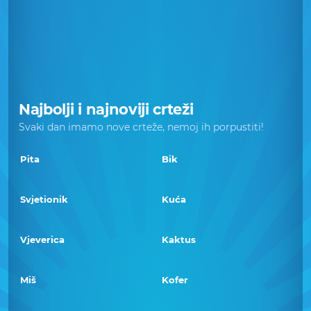
Najbolji i najnoviji crteži
Svaki dan imamo nove crteže, nemoj ih porpustiti!
Pita
Bik
Svjetionik
Kuća
Vjeverica
Kaktus
Miš
Kofer