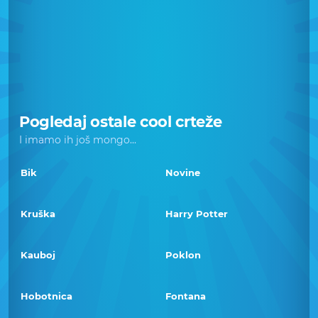
Pogledaj ostale cool crteže
I imamo ih još mongo...
Bik
Novine
Kruška
Harry Potter
Kauboj
Poklon
Hobotnica
Fontana