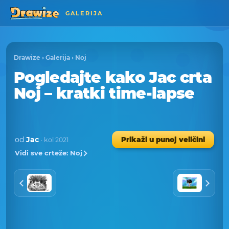
GALERIJA
Drawize
›
Galerija
›
Noj
Pogledajte kako Jac crta
Noj – kratki time-lapse
od
Jac
Prikaži u punoj veličini
· kol 2021
Vidi sve crteže: Noj