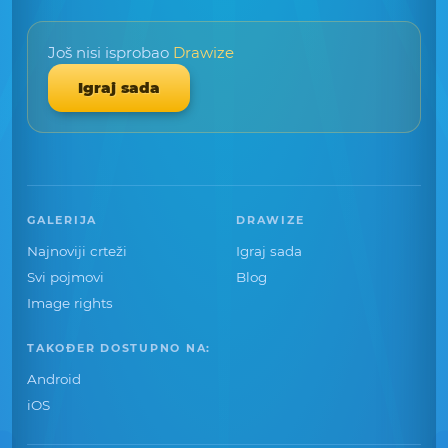
Još nisi isprobao
Drawize
Igraj sada
GALERIJA
DRAWIZE
Najnoviji crteži
Igraj sada
Svi pojmovi
Blog
Image rights
TAKOĐER DOSTUPNO NA:
Android
iOS