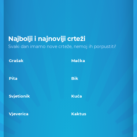
Najbolji i najnoviji crteži
Svaki dan imamo nove crteže, nemoj ih porpustiti!
Grašak
Mačka
Pita
Bik
Svjetionik
Kuća
Vjeverica
Kaktus