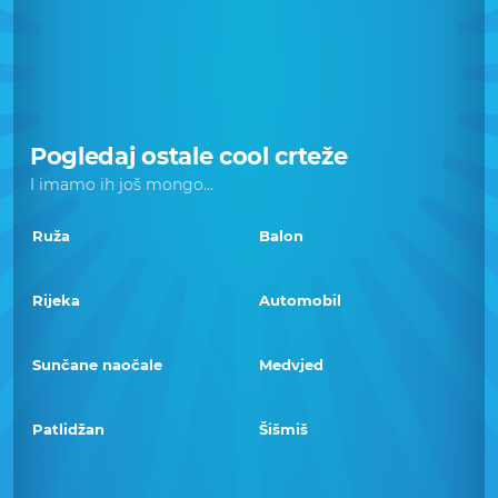
Pogledaj ostale cool crteže
I imamo ih još mongo...
Ruža
Balon
Rijeka
Automobil
Sunčane naočale
Medvjed
Patlidžan
Šišmiš