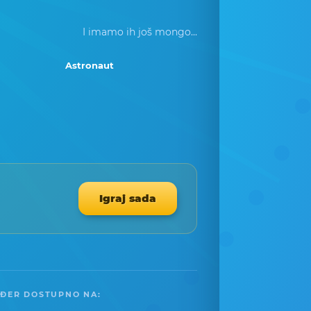
I imamo ih još mongo...
Astronaut
Igraj sada
ĐER DOSTUPNO NA: