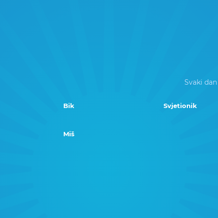
Svaki dan
Bik
Svjetionik
Miš