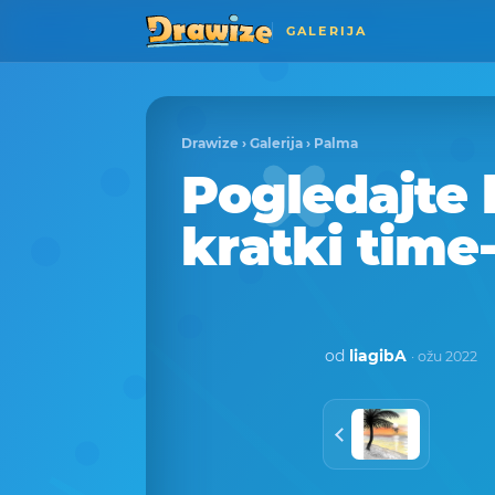
GALERIJA
Drawize
›
Galerija
›
Palma
Pogledajte 
kratki time
od
liagibA
· ožu 2022