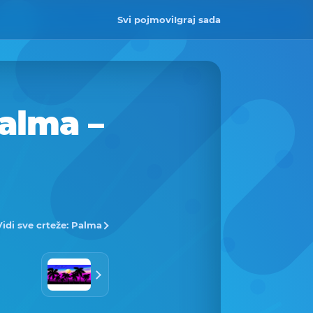
Svi pojmovi
Igraj sada
Palma –
Vidi sve crteže: Palma