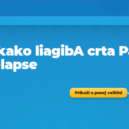
kako liagibA crta 
-lapse
Prikaži u punoj veličini