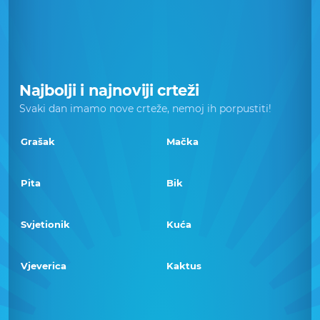
Najbolji i najnoviji crteži
Svaki dan imamo nove crteže, nemoj ih porpustiti!
Grašak
Mačka
Pita
Bik
Svjetionik
Kuća
Vjeverica
Kaktus