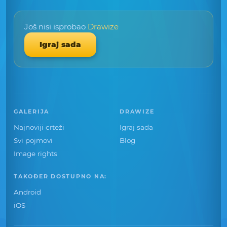
Još nisi isprobao
Drawize
Igraj sada
GALERIJA
DRAWIZE
Najnoviji crteži
Igraj sada
Svi pojmovi
Blog
Image rights
TAKOĐER DOSTUPNO NA:
Android
iOS