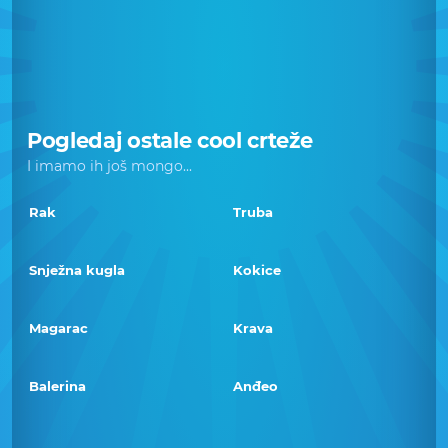
Pogledaj ostale cool crteže
I imamo ih još mongo...
Rak
Truba
Snježna kugla
Kokice
Magarac
Krava
Balerina
Anđeo