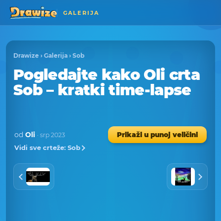
GALERIJA
Drawize
›
Galerija
›
Sob
Pogledajte kako Oli crta
Sob – kratki time-lapse
od
Oli
Prikaži u punoj veličini
· srp 2023
Vidi sve crteže: Sob