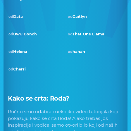
Data
Caitlyn
od
od
UwU Bonch
That One Llama
od
od
Pobjednik · vlj 2019
Helena
hahah
od
od
Cherri
od
Kako se crta:
Roda
?
Ručno smo odabrali nekoliko video tutorijala koji
pokazuju kako se crta Roda! A ako trebaš još
inspiracije i vodiča, samo otvori bilo koji od naših