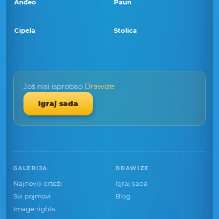
Anđeo
Paun
Cipela
Stolica
Još nisi isprobao
Drawize
Igraj sada
GALERIJA
DRAWIZE
Najnoviji crteži
Igraj sada
Svi pojmovi
Blog
Image rights