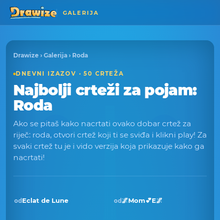
GALERIJA
Drawize
›
Galerija
› Roda
DNEVNI IZAZOV · 50 CRTEŽA
Najbolji crteži za pojam:
Roda
Ako se pitaš kako nacrtati ovako dobar crtež za
riječ: roda, otvori crtež koji ti se sviđa i klikni play! Za
svaki crtež tu je i vido verzija koja prikazuje kako ga
nacrtati!
Eclat de Lune
🌌Mom💕E🌌
od
od
Pobjednik · kol 2025