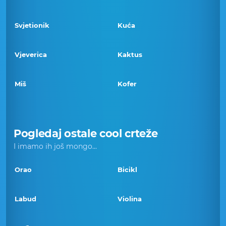
Svjetionik
Kuća
Vjeverica
Kaktus
Miš
Kofer
Pogledaj ostale cool crteže
I imamo ih još mongo...
Orao
Bicikl
Labud
Violina