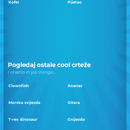
Kofer
Pijetao
Pogledaj ostale cool crteže
I imamo ih još mongo...
Clownfish
Ananas
Morska zvijezda
Gitara
T-rex dinosaur
Gnijezdo