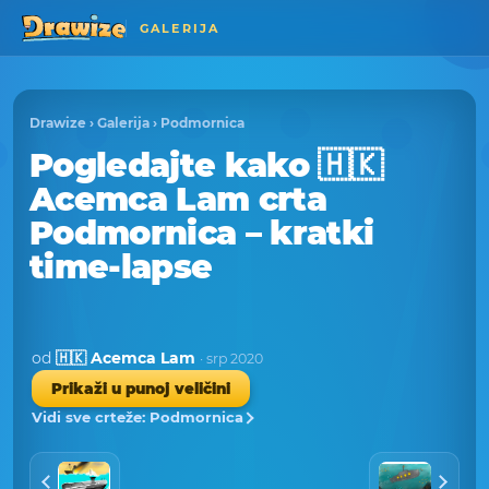
GALERIJA
Drawize
›
Galerija
›
Podmornica
Pogledajte kako 🇭🇰
Acemca Lam crta
Podmornica – kratki
time-lapse
od
🇭🇰 Acemca Lam
· srp 2020
Prikaži u punoj veličini
Vidi sve crteže: Podmornica