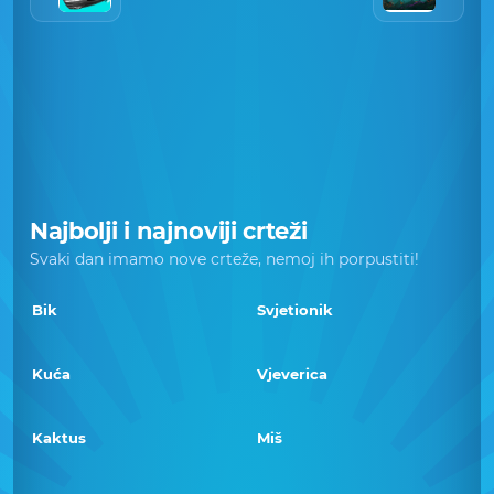
Najbolji i najnoviji crteži
Svaki dan imamo nove crteže, nemoj ih porpustiti!
Bik
Svjetionik
Kuća
Vjeverica
Kaktus
Miš