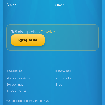
Šibice
Klavir
Još nisi isprobao
Drawize
Igraj sada
GALERIJA
DRAWIZE
Najnoviji crteži
Igraj sada
Svi pojmovi
Blog
Image rights
TAKOĐER DOSTUPNO NA: