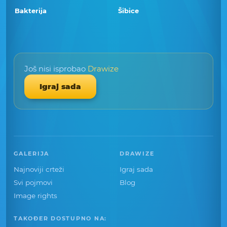
Bakterija
Šibice
Još nisi isprobao
Drawize
Igraj sada
GALERIJA
DRAWIZE
Najnoviji crteži
Igraj sada
Svi pojmovi
Blog
Image rights
TAKOĐER DOSTUPNO NA: