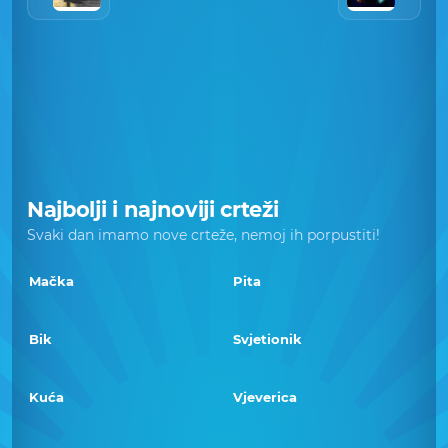
Najbolji i najnoviji crteži
Svaki dan imamo nove crteže, nemoj ih porpustiti!
Mačka
Pita
Bik
Svjetionik
Kuća
Vjeverica