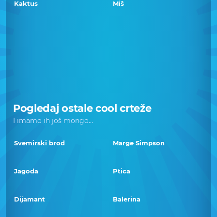
Kaktus
Miš
Pogledaj ostale cool crteže
I imamo ih još mongo...
Svemirski brod
Marge Simpson
Jagoda
Ptica
Dijamant
Balerina