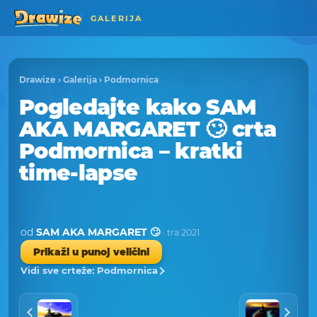
GALERIJA
Drawize
›
Galerija
›
Podmornica
Pogledajte kako SAM
AKA MARGARET 🙄 crta
Podmornica – kratki
time-lapse
od
SAM AKA MARGARET 🙄
· tra 2021
Prikaži u punoj veličini
Vidi sve crteže: Podmornica