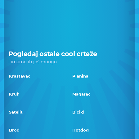
Pogledaj ostale cool crteže
I imamo ih još mongo...
Krastavac
Planina
Kruh
Magarac
Satelit
Bicikl
Brod
Hotdog