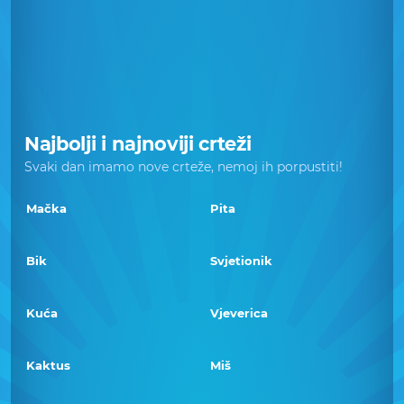
Najbolji i najnoviji crteži
Svaki dan imamo nove crteže, nemoj ih porpustiti!
Mačka
Pita
Bik
Svjetionik
Kuća
Vjeverica
Kaktus
Miš