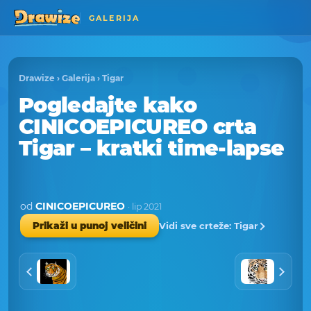
GALERIJA
Drawize
›
Galerija
›
Tigar
Pogledajte kako
CINICOEPICUREO crta
Tigar – kratki time-lapse
od
CINICOEPICUREO
· lip 2021
Vidi sve crteže: Tigar
Prikaži u punoj veličini