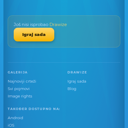
Još nisi isprobao
Drawize
Igraj sada
GALERIJA
DRAWIZE
Najnoviji crteži
Igraj sada
Svi pojmovi
Blog
Image rights
TAKOĐER DOSTUPNO NA:
Android
iOS