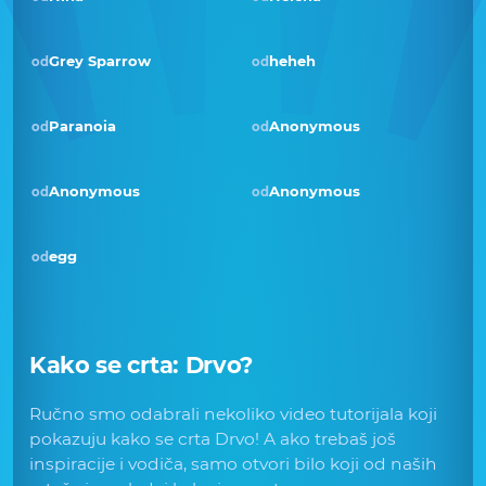
Grey Sparrow
heheh
od
od
Paranoia
Anonymous
od
od
Pobjednik · ruj 2018
Anonymous
Anonymous
od
od
egg
od
Kako se crta:
Drvo
?
Ručno smo odabrali nekoliko video tutorijala koji
pokazuju kako se crta Drvo! A ako trebaš još
inspiracije i vodiča, samo otvori bilo koji od naših