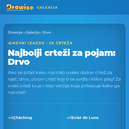
GALERIJA
Drawize
›
Galerija
› Drvo
DNEVNI IZAZOV · 50 CRTEŽA
Najbolji crteži za pojam:
Drvo
Ako se pitaš kako nacrtati ovako dobar crtež za
riječ: drvo, otvori crtež koji ti se sviđa i klikni play! Za
svaki crtež tu je i vido verzija koja prikazuje kako ga
nacrtati!
Çhåching
Eclat de Lune
od
od
Pobjednik · stu 2025