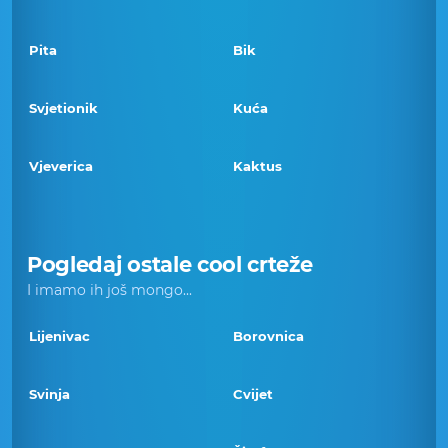
Pita
Bik
Svjetionik
Kuća
Vjeverica
Kaktus
Pogledaj ostale cool crteže
I imamo ih još mongo...
Lijenivac
Borovnica
Svinja
Cvijet