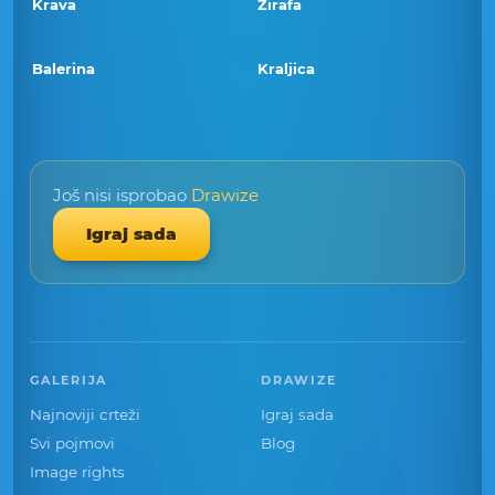
Krava
Žirafa
Balerina
Kraljica
Još nisi isprobao
Drawize
Igraj sada
GALERIJA
DRAWIZE
Najnoviji crteži
Igraj sada
Svi pojmovi
Blog
Image rights