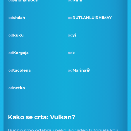
Anonymous
Nina
od
od
shilah
RUTLANLUIRHIMAY
od
od
kuku
yi
od
od
Pobjednik · kol 2018
Kargaja
x
od
od
tacolena
Marina🥃
od
od
netko
od
Kako se crta:
Vulkan
?
Ručno smo odabrali nekoliko video tutorijala koji