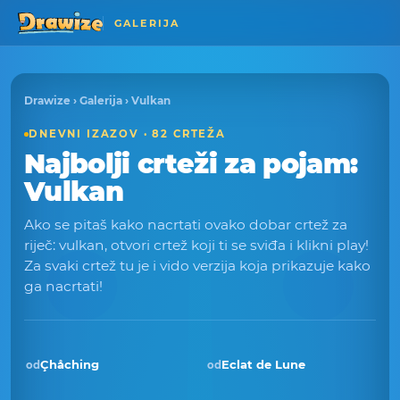
GALERIJA
Drawize
›
Galerija
› Vulkan
DNEVNI IZAZOV · 82 CRTEŽA
Najbolji crteži za pojam:
Vulkan
Ako se pitaš kako nacrtati ovako dobar crtež za
riječ: vulkan, otvori crtež koji ti se sviđa i klikni play!
Za svaki crtež tu je i vido verzija koja prikazuje kako
ga nacrtati!
Çhåching
Eclat de Lune
od
od
Pobjednik · tra 2026