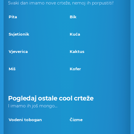
Svaki dan imamo nove crteže, nemoj ih porpustiti!
Pita
Bik
Svjetionik
Kuća
Vjeverica
Kaktus
Miš
Kofer
Pogledaj ostale cool crteže
I imamo ih još mongo...
Vodeni tobogan
Čizme