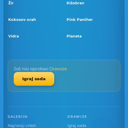
Žir
Kišobran
Kokosov orah
Pink Panther
Vidra
Planeta
Još nisi isprobao
Drawize
Igraj sada
GALERIJA
DRAWIZE
Najnoviji crteži
Igraj sada