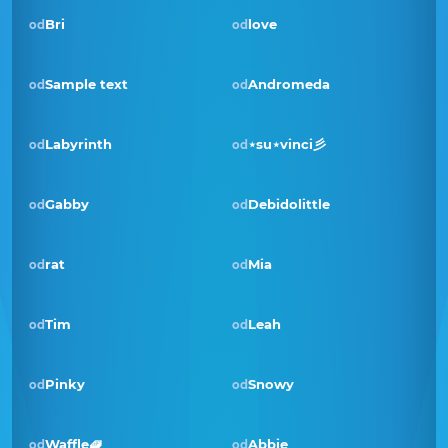
Bri
love
od
od
Sample text
Andromeda
od
od
Pobjednik · tra 2022
Labyrinth
⋆su⋆vinci彡
od
od
Gabby
Debidolittle
od
od
rat
Mia
od
od
Pobjednik · svi 2021
Tim
Leah
od
od
Pinky
Snowy
od
od
Waffle🧇
Abbie
od
od
Pobjednik · srp 2020