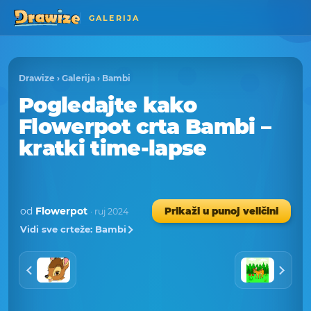
GALERIJA
Drawize
›
Galerija
›
Bambi
Pogledajte kako
Flowerpot crta Bambi –
kratki time-lapse
od
Flowerpot
Prikaži u punoj veličini
· ruj 2024
Vidi sve crteže: Bambi