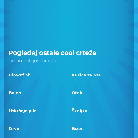
Pogledaj ostale cool crteže
I imamo ih još mongo...
Clownfish
Kućica za psa
Balon
Otok
Uskršnje pile
Školjka
Drvo
Bizon