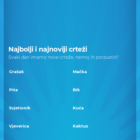
Najbolji i najnoviji crteži
Svaki dan imamo nove crteže, nemoj ih porpustiti!
Grašak
Mačka
Pita
Bik
Svjetionik
Kuća
Vjeverica
Kaktus