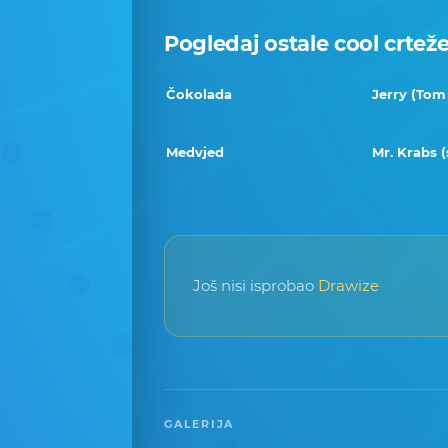
Pogledaj ostale cool crtež
Čokolada
Jerry (Tom 
Medvjed
Mr. Krabs 
Još nisi isprobao
Drawize
GALERIJA