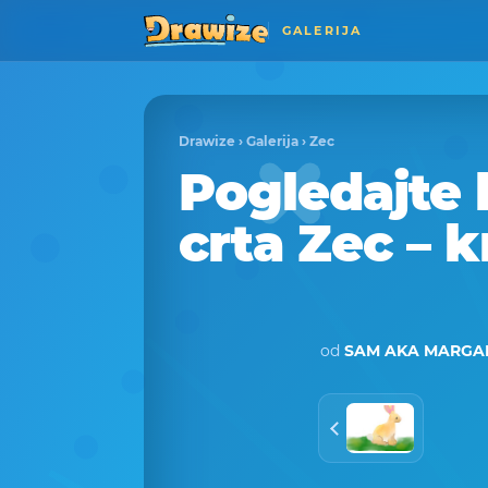
GALERIJA
Drawize
›
Galerija
›
Zec
Pogledajte
crta Zec – k
od
SAM AKA MARGAR