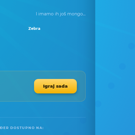
I imamo ih još mongo...
Zebra
Igraj sada
ĐER DOSTUPNO NA: