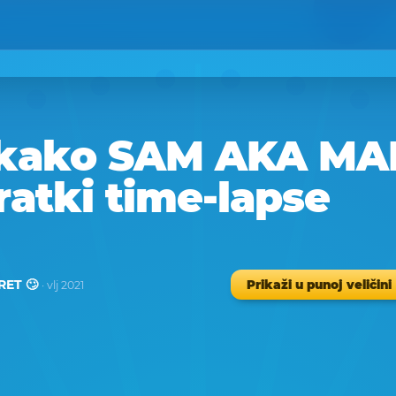
 kako SAM AKA MA
ratki time-lapse
ET 🙄
Prikaži u punoj veličini
· vlj 2021