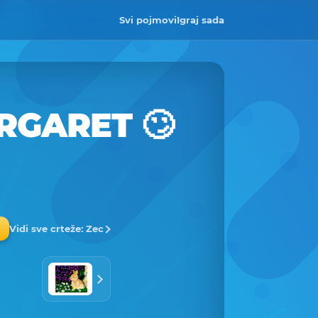
Svi pojmovi
Igraj sada
RGARET 🙄
Vidi sve crteže: Zec