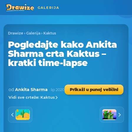
GALERIJA
Drawize
›
Galerija
›
Kaktus
Pogledajte kako Ankita
Sharma crta Kaktus –
kratki time-lapse
od
Ankita Sharma
Prikaži u punoj veličini
· lip 2020
Vidi sve crteže: Kaktus