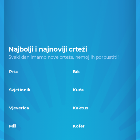
Najbolji i najnoviji crteži
Svaki dan imamo nove crteže, nemoj ih porpustiti!
Pita
Bik
Svjetionik
Kuća
Vjeverica
Kaktus
Miš
Kofer