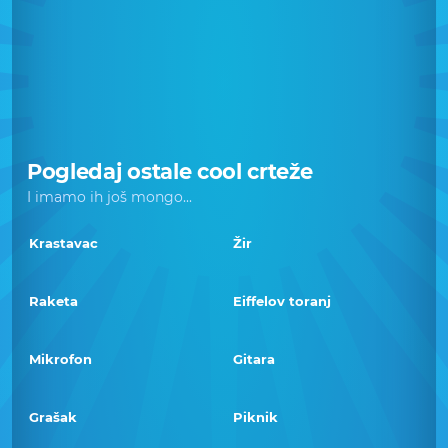
Pogledaj ostale cool crteže
I imamo ih još mongo...
Krastavac
Žir
Raketa
Eiffelov toranj
Mikrofon
Gitara
Grašak
Piknik