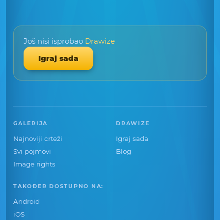
Još nisi isprobao
Drawize
Igraj sada
GALERIJA
DRAWIZE
Najnoviji crteži
Igraj sada
Svi pojmovi
Blog
Image rights
TAKOĐER DOSTUPNO NA:
Android
iOS