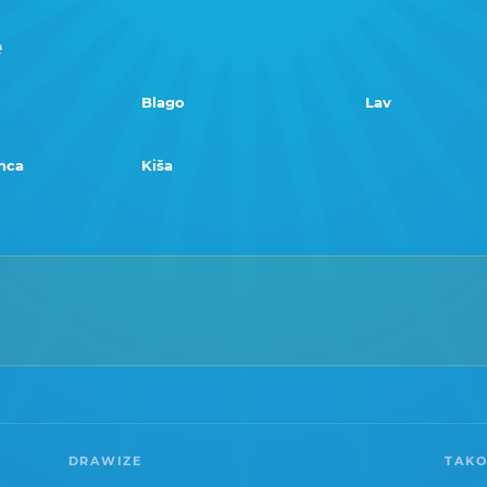
e
Blago
Lav
nca
Kiša
DRAWIZE
TAKO