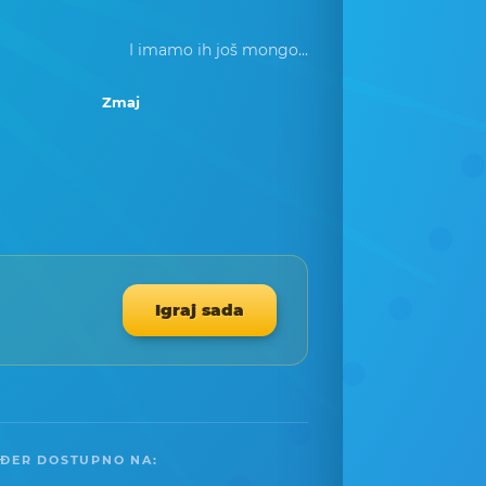
I imamo ih još mongo...
Zmaj
Igraj sada
ĐER DOSTUPNO NA: