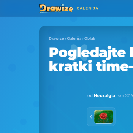
GALERIJA
Drawize
›
Galerija
›
Oblak
Pogledajte 
kratki time
od
Neuralgia
· srp 2019