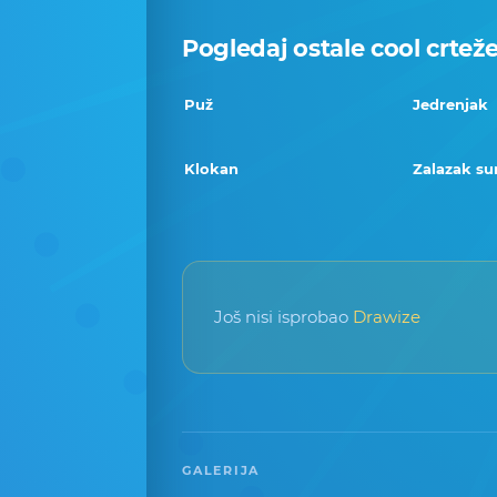
Pogledaj ostale cool crtež
Puž
Jedrenjak
Klokan
Zalazak su
Još nisi isprobao
Drawize
GALERIJA