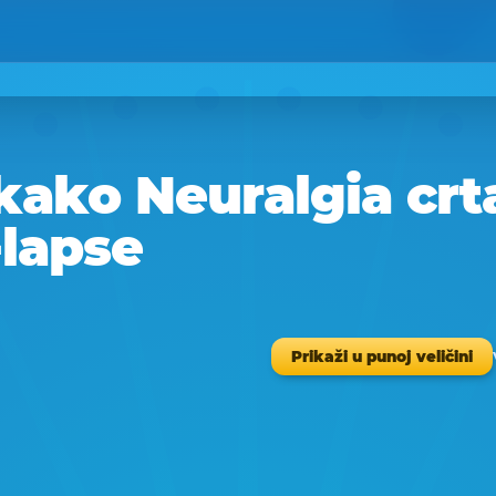
kako Neuralgia crt
-lapse
Prikaži u punoj veličini