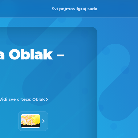
Svi pojmovi
Igraj sada
a Oblak –
Vidi sve crteže: Oblak