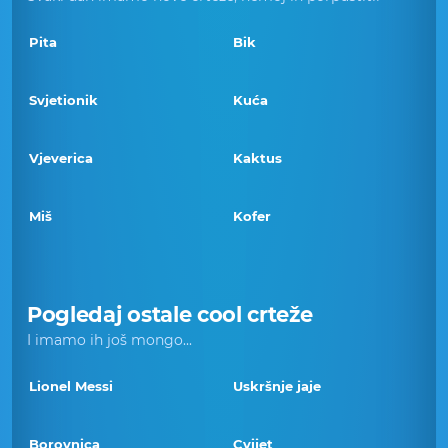
Pita
Bik
Svjetionik
Kuća
Vjeverica
Kaktus
Miš
Kofer
Pogledaj ostale cool crteže
I imamo ih još mongo...
Lionel Messi
Uskršnje jaje
Borovnica
Cvijet