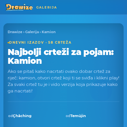
GALERIJA
Drawize
›
Galerija
› Kamion
DNEVNI IZAZOV · 58 CRTEŽA
Najbolji crteži za pojam:
Kamion
Ako se pitaš kako nacrtati ovako dobar crtež za
riječ: kamion, otvori crtež koji ti se sviđa i klikni play!
Za svaki crtež tu je i vido verzija koja prikazuje kako
ga nacrtati!
Çhåching
Temüjin
od
od
Pobjednik · lip 2026