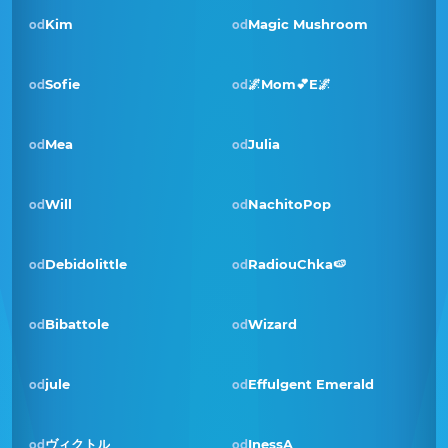
Kim
Magic Mushroom
od
od
Sofie
🌌Mom💕E🌌
od
od
Pobjednik · svi 2022
Mea
Julia
od
od
Will
NachitoPop
od
od
Debidolittle
RadiouChka🍉
od
od
Pobjednik · ruj 2021
Bibattole
Wizard
od
od
jule
Effulgent Emerald
od
od
ヴィクトル
InessA
od
od
Pobjednik · pro 2020