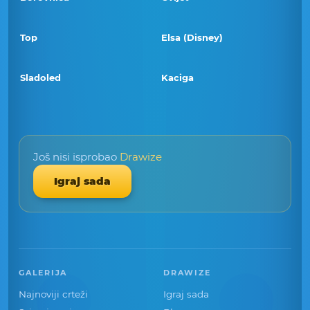
Top
Elsa (Disney)
Sladoled
Kaciga
Još nisi isprobao
Drawize
Igraj sada
GALERIJA
DRAWIZE
Najnoviji crteži
Igraj sada