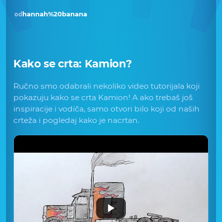
hannah%20banana
od
Kako se crta:
Kamion
?
Ručno smo odabrali nekoliko video tutorijala koji
pokazuju kako se crta Kamion! A ako trebaš još
inspiracije i vodiča, samo otvori bilo koji od naših
crteža i pogledaj kako je nacrtan.