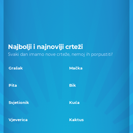
Najbolji i najnoviji crteži
Svaki dan imamo nove crteže, nemoj ih porpustiti!
Grašak
Mačka
Pita
Bik
Svjetionik
Kuća
Vjeverica
Kaktus