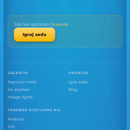
Još nisi isprobao
Drawize
Igraj sada
GALERIJA
DRAWIZE
Najnoviji crteži
Igraj sada
Svi pojmovi
Blog
Image rights
TAKOĐER DOSTUPNO NA:
Android
iOS