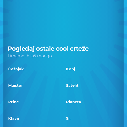
Pogledaj ostale cool crteže
I imamo ih još mongo...
Češnjak
Konj
Majstor
Satelit
Princ
Planeta
Klavir
Sir