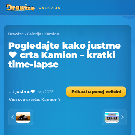
GALERIJA
Drawize
›
Galerija
›
Kamion
Pogledajte kako justme
❤️ crta Kamion – kratki
time-lapse
od
justme❤️
Prikaži u punoj veličini
· srp 2025
Vidi sve crteže: Kamion