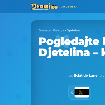
GALERIJA
Drawize
›
Galerija
›
Djetelina
Pogledajte 
Djetelina – 
od
Eclat de Lune
· st