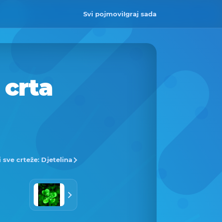
Svi pojmovi
Igraj sada
 crta
i sve crteže: Djetelina