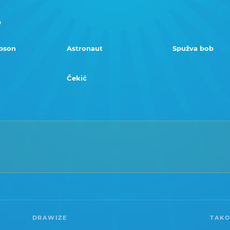
e
pson
Astronaut
Spužva bob
Čekić
DRAWIZE
TAKO