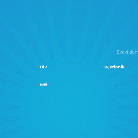
Svaki dan
Bik
Svjetionik
Miš