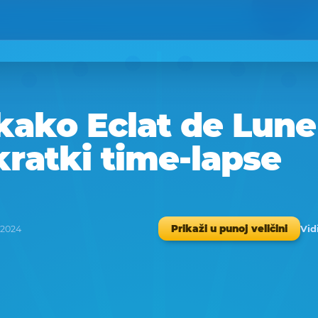
kako Eclat de Lune
kratki time-lapse
Vid
Prikaži u punoj veličini
u 2024