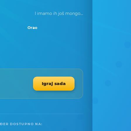
I imamo ih još mongo...
Orao
Igraj sada
ĐER DOSTUPNO NA: