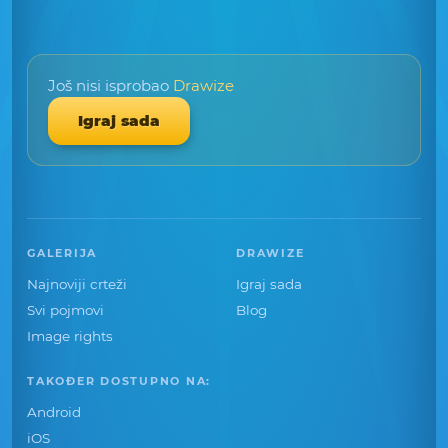
Još nisi isprobao
Drawize
Igraj sada
GALERIJA
DRAWIZE
Najnoviji crteži
Igraj sada
Svi pojmovi
Blog
Image rights
TAKOĐER DOSTUPNO NA:
Android
iOS