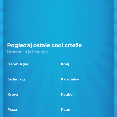
Pogledaj ostale cool crteže
I imamo ih još mongo...
Hamburger
Konj
Jednorog
Palačinke
Krava
Kauboj
Pizza
Paun