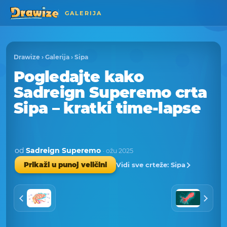
GALERIJA
Drawize
›
Galerija
›
Sipa
Pogledajte kako
Sadreign Superemo crta
Sipa – kratki time-lapse
od
Sadreign Superemo
· ožu 2025
Vidi sve crteže: Sipa
Prikaži u punoj veličini