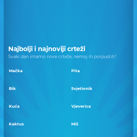
Najbolji i najnoviji crteži
Svaki dan imamo nove crteže, nemoj ih porpustiti!
Mačka
Pita
Bik
Svjetionik
Kuća
Vjeverica
Kaktus
Miš