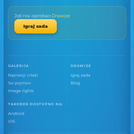
Još nisi isprobao
Drawize
Igraj sada
GALERIJA
DRAWIZE
Najnoviji crteži
Igraj sada
Svi pojmovi
Blog
Image rights
TAKOĐER DOSTUPNO NA:
Android
iOS