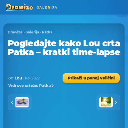
GALERIJA
Drawize
›
Galerija
›
Patka
Pogledajte kako Lou crta
Patka – kratki time-lapse
od
Lou
Prikaži u punoj veličini
· kol 2022
Vidi sve crteže: Patka