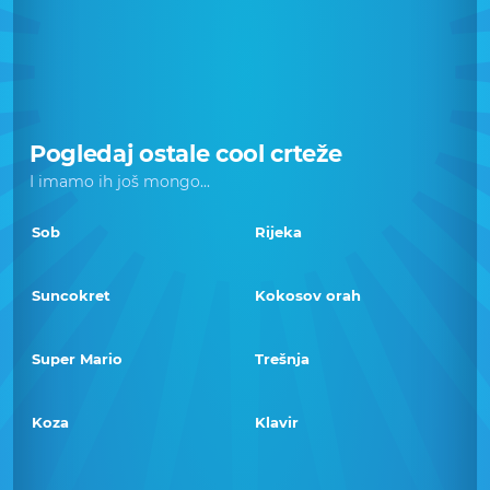
Pogledaj ostale cool crteže
I imamo ih još mongo...
Sob
Rijeka
Suncokret
Kokosov orah
Super Mario
Trešnja
Koza
Klavir