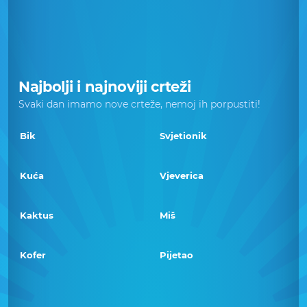
Najbolji i najnoviji crteži
Svaki dan imamo nove crteže, nemoj ih porpustiti!
Bik
Svjetionik
Kuća
Vjeverica
Kaktus
Miš
Kofer
Pijetao