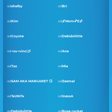
shelby
Bri
od
od
Kim
🌌Mom💕E🌌
od
od
Pobjednik · vlj 2022
Coyote
Debidolittle
od
od
⋆su⋆vinci彡
Ana
od
od
Taz
Mia
od
od
Pobjednik · lip 2021
SAM AKA MARGARET 🙄
Zeemal
od
od
🦄UNI🦄
InessA
od
od
Debidolittle
Rose rocket
od
od
Pobjednik · ruj 2020