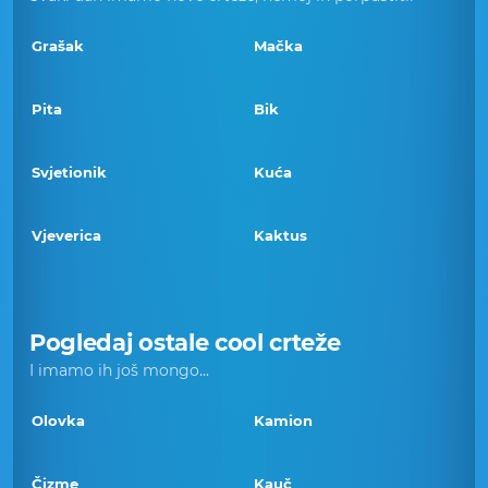
Grašak
Mačka
Pita
Bik
Svjetionik
Kuća
Vjeverica
Kaktus
Pogledaj ostale cool crteže
I imamo ih još mongo...
Olovka
Kamion
Čizme
Kauč