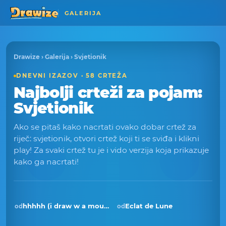
GALERIJA
Drawize
›
Galerija
› Svjetionik
DNEVNI IZAZOV · 58 CRTEŽA
Najbolji crteži za pojam:
Svjetionik
Ako se pitaš kako nacrtati ovako dobar crtež za
riječ: svjetionik, otvori crtež koji ti se sviđa i klikni
play! Za svaki crtež tu je i vido verzija koja prikazuje
kako ga nacrtati!
hhhhh (i draw w a mouse)
Eclat de Lune
od
od
Pobjednik · kol 2026