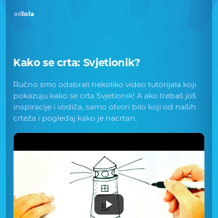
lola
od
Kako se crta:
Svjetionik
?
Ručno smo odabrali nekoliko video tutorijala koji
pokazuju kako se crta Svjetionik! A ako trebaš još
inspiracije i vodiča, samo otvori bilo koji od naših
crteža i pogledaj kako je nacrtan.