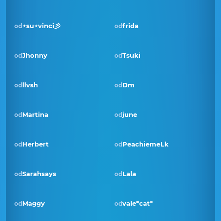
⋆su⋆vinci彡
frida
od
od
Jhonny
Tsuki
od
od
llvsh
Dm
od
od
Pobjednik · sij 2024
Martina
june
od
od
Herbert
PeachiemeLk
od
od
Sarahsays
Lala
od
od
Pobjednik · stu 2022
Maggy
vale*cat*
od
od