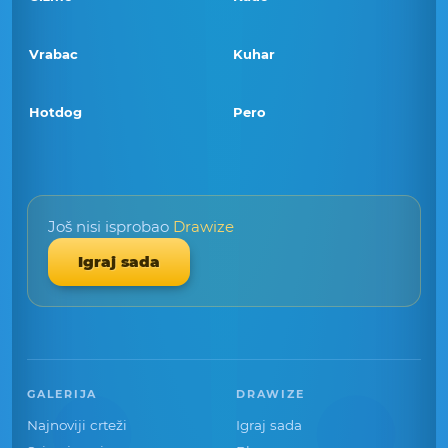
Vrabac
Kuhar
Hotdog
Pero
Još nisi isprobao
Drawize
Igraj sada
GALERIJA
DRAWIZE
Najnoviji crteži
Igraj sada