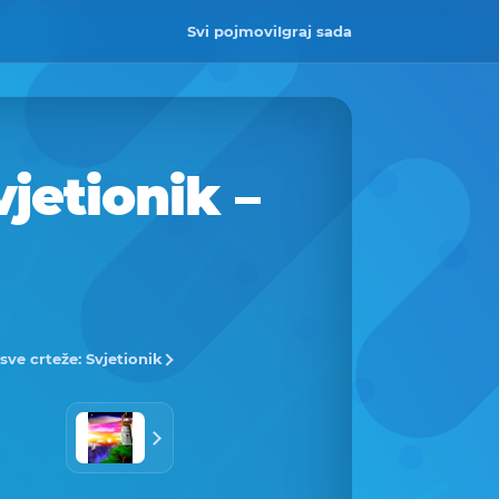
Svi pojmovi
Igraj sada
jetionik –
 sve crteže: Svjetionik