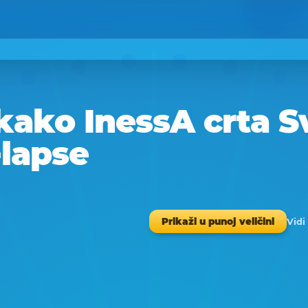
kako InessA crta Sv
-lapse
Vidi
Prikaži u punoj veličini