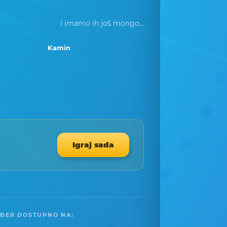
I imamo ih još mongo...
Kamin
Igraj sada
ĐER DOSTUPNO NA: