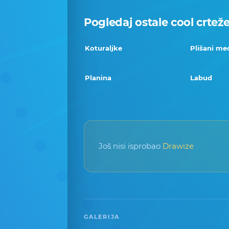
Pogledaj ostale cool crtež
Koturaljke
Plišani me
Planina
Labud
Još nisi isprobao
Drawize
GALERIJA