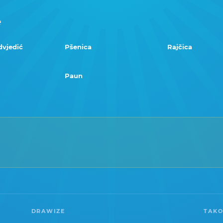
e
dvjedić
Pšenica
Rajčica
Paun
DRAWIZE
TAKO