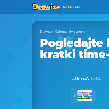
GALERIJA
Drawize
›
Galerija
›
Svjetionik
Pogledajte 
kratki time
od
InessA
· lip 2021