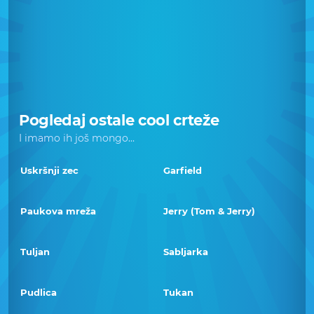
Pogledaj ostale cool crteže
I imamo ih još mongo...
Uskršnji zec
Garfield
Paukova mreža
Jerry (Tom & Jerry)
Tuljan
Sabljarka
Pudlica
Tukan