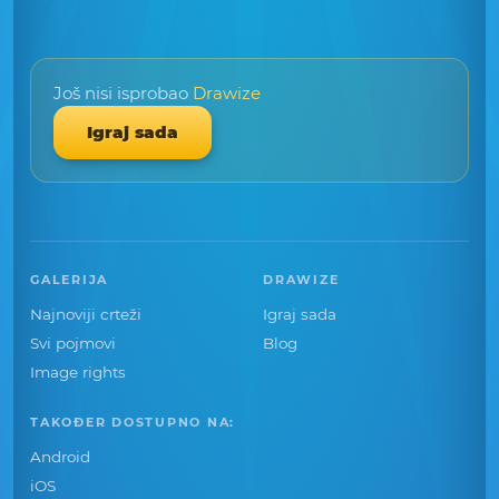
Još nisi isprobao
Drawize
Igraj sada
GALERIJA
DRAWIZE
Najnoviji crteži
Igraj sada
Svi pojmovi
Blog
Image rights
TAKOĐER DOSTUPNO NA:
Android
iOS