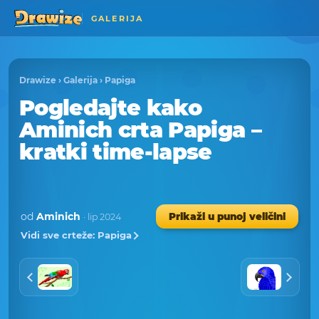
GALERIJA
Drawize
›
Galerija
›
Papiga
Pogledajte kako
Aminich crta Papiga –
kratki time-lapse
od
Aminich
Prikaži u punoj veličini
· lip 2024
Vidi sve crteže: Papiga