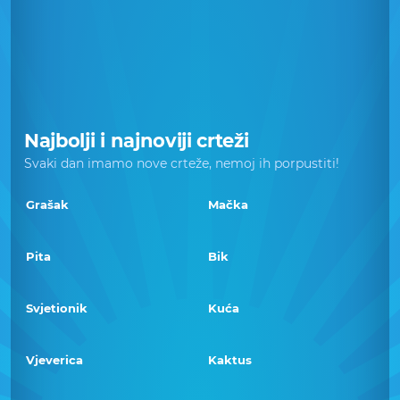
Najbolji i najnoviji crteži
Svaki dan imamo nove crteže, nemoj ih porpustiti!
Grašak
Mačka
Pita
Bik
Svjetionik
Kuća
Vjeverica
Kaktus