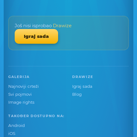
Još nisi isprobao
Drawize
Igraj sada
GALERIJA
DRAWIZE
Najnoviji crteži
Igraj sada
Svi pojmovi
Blog
Image rights
TAKOĐER DOSTUPNO NA:
Android
iOS