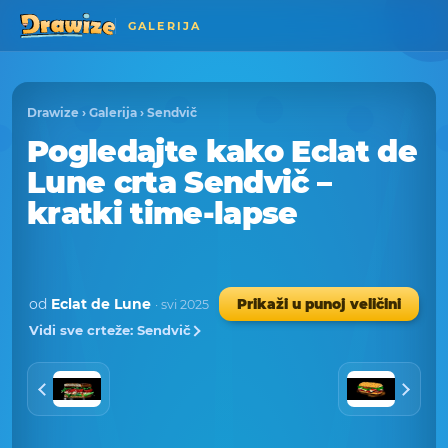
GALERIJA
Drawize
›
Galerija
›
Sendvič
Pogledajte kako Eclat de
Lune crta Sendvič –
kratki time-lapse
od
Eclat de Lune
Prikaži u punoj veličini
· svi 2025
Vidi sve crteže: Sendvič