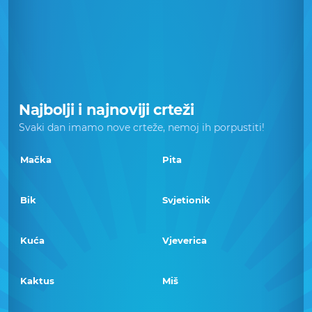
Najbolji i najnoviji crteži
Svaki dan imamo nove crteže, nemoj ih porpustiti!
Mačka
Pita
Bik
Svjetionik
Kuća
Vjeverica
Kaktus
Miš