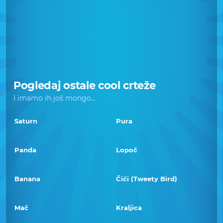
Pogledaj ostale cool crteže
I imamo ih još mongo...
Saturn
Pura
Panda
Lopoč
Banana
Čići (Tweety Bird)
Mač
Kraljica