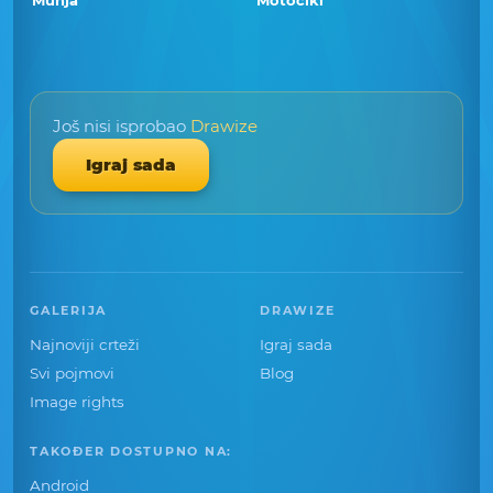
Munja
Motocikl
Još nisi isprobao
Drawize
Igraj sada
GALERIJA
DRAWIZE
Najnoviji crteži
Igraj sada
Svi pojmovi
Blog
Image rights
TAKOĐER DOSTUPNO NA:
Android