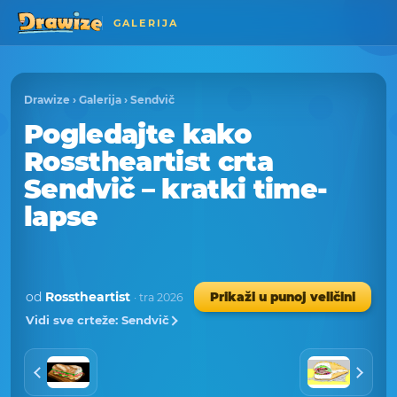
GALERIJA
Drawize
›
Galerija
›
Sendvič
Pogledajte kako
Rosstheartist crta
Sendvič – kratki time-
lapse
od
Rosstheartist
Prikaži u punoj veličini
· tra 2026
Vidi sve crteže: Sendvič