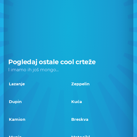
Pogledaj ostale cool crteže
I imamo ih još mongo...
Lazanje
Zeppelin
Dupin
Kuća
Kamion
Breskva