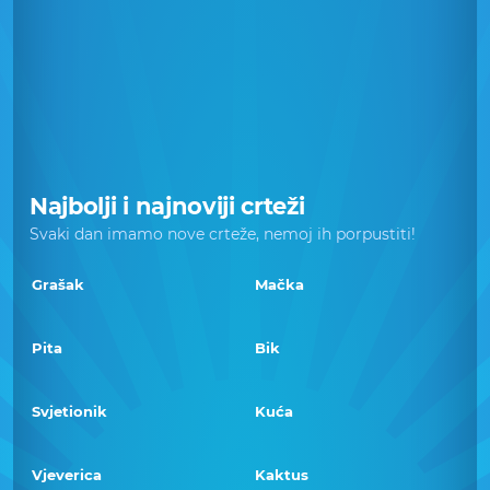
Najbolji i najnoviji crteži
Svaki dan imamo nove crteže, nemoj ih porpustiti!
Grašak
Mačka
Pita
Bik
Svjetionik
Kuća
Vjeverica
Kaktus