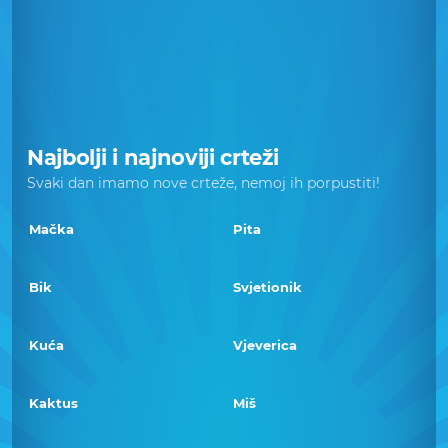
Najbolji i najnoviji crteži
Svaki dan imamo nove crteže, nemoj ih porpustiti!
Mačka
Pita
Bik
Svjetionik
Kuća
Vjeverica
Kaktus
Miš