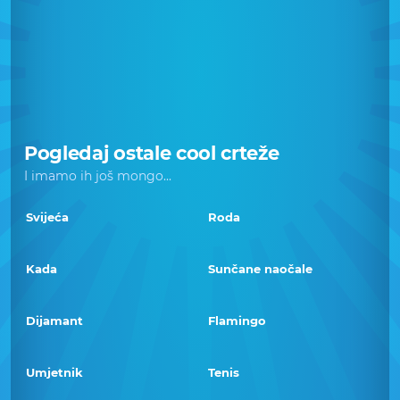
Pogledaj ostale cool crteže
I imamo ih još mongo...
Svijeća
Roda
Kada
Sunčane naočale
Dijamant
Flamingo
Umjetnik
Tenis