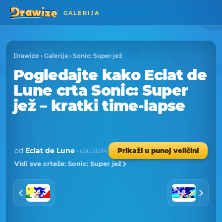
GALERIJA
Drawize
›
Galerija
›
Sonic: Super jež
Pogledajte kako Eclat de
Lune crta Sonic: Super
jež – kratki time-lapse
od
Eclat de Lune
Prikaži u punoj veličini
· ožu 2024
Vidi sve crteže: Sonic: Super jež