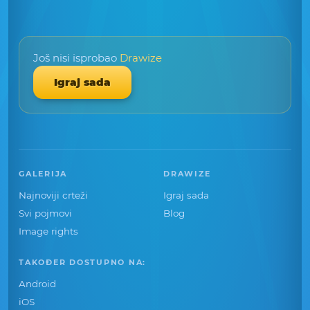
Još nisi isprobao
Drawize
Igraj sada
GALERIJA
DRAWIZE
Najnoviji crteži
Igraj sada
Svi pojmovi
Blog
Image rights
TAKOĐER DOSTUPNO NA:
Android
iOS