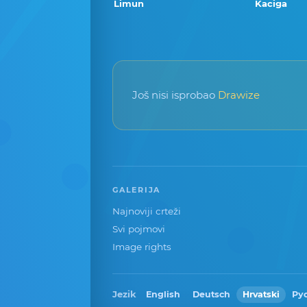
Limun
Kaciga
Još nisi isprobao
Drawize
GALERIJA
Najnoviji crteži
Svi pojmovi
Image rights
Jezik
English
Deutsch
Hrvatski
Ру