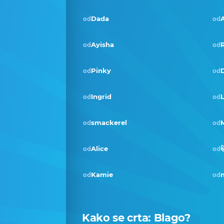
Dada
od
od
Ayisha
od
od
Pinky
D
od
od
Ingrid
L
od
od
smackerel
od
od
Alice

od
od
Kamie
od
od
Kako se crta:
Blago
?