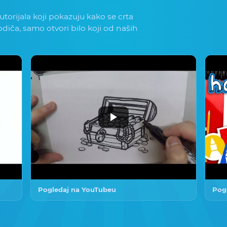
torijala koji pokazuju kako se crta
vodiča, samo otvori bilo koji od naših
Pogledaj na YouTubeu
Pog