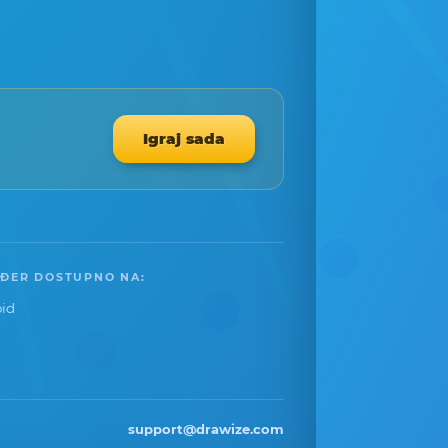
Igraj sada
ĐER DOSTUPNO NA:
id
support@drawize.com