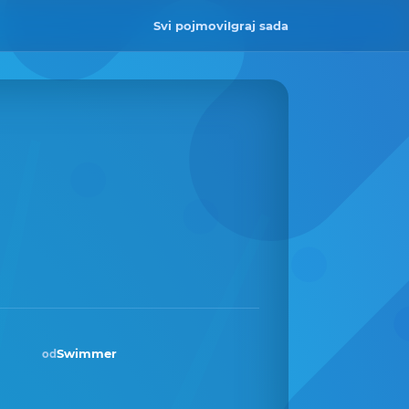
Svi pojmovi
Igraj sada
Swimmer
od