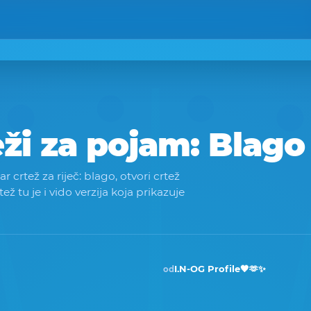
eži za pojam:
Blago
 crtež za riječ: blago, otvori crtež
rtež tu je i vido verzija koja prikazuje
I.N-OG Profile🖤🫶✨
od