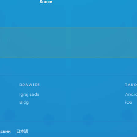
Šibice
DRAWIZE
TAKO
Igraj sada
Andro
Blog
iOS
сский
日本語