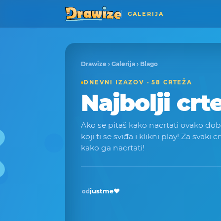
GALERIJA
Drawize
›
Galerija
› Blago
DNEVNI IZAZOV · 58 CRTEŽA
Najbolji crt
Ako se pitaš kako nacrtati ovako dobar
koji ti se sviđa i klikni play! Za svaki c
kako ga nacrtati!
justme❤️
od
Pobjednik · svi 2026