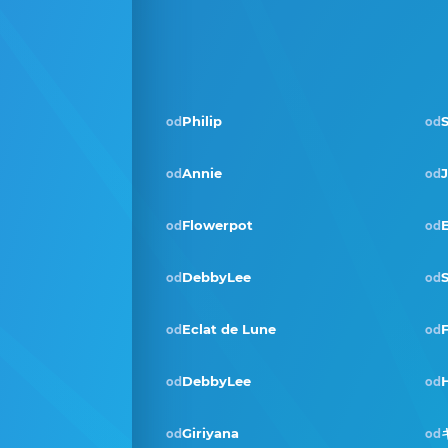
Philip
S
od
od
Annie
od
od
Flowerpot
E
od
od
DebbyLee
S
od
od
Eclat de Lune
od
od
DebbyLee
od
od
Giriyana
od
od