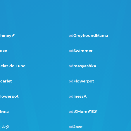
hiney🪶
GreyhoundMama
od
Joze
Swimmer
od
clat de Lune
masyashka
od
Pobjednik · kol 2024
carlet
Flowerpot
od
Flowerpot
InessA
od
Нина
🌌Mom💕E🌌
od
Pobjednik · kol 2022
キルダ
Joze
od