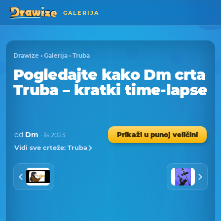
GALERIJA
Drawize
›
Galerija
›
Truba
Pogledajte kako Dm crta
Truba – kratki time-lapse
od
Dm
Prikaži u punoj veličini
· lis 2023
Vidi sve crteže: Truba