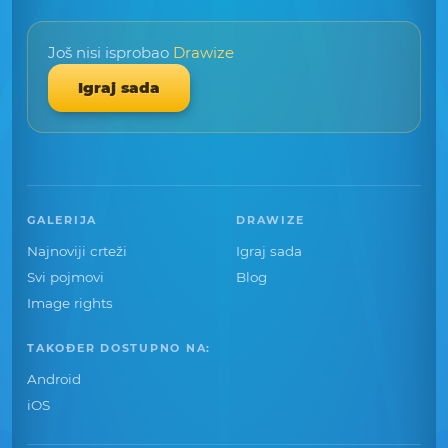
Još nisi isprobao
Drawize
Igraj sada
GALERIJA
DRAWIZE
Najnoviji crteži
Igraj sada
Svi pojmovi
Blog
Image rights
TAKOĐER DOSTUPNO NA:
Android
iOS