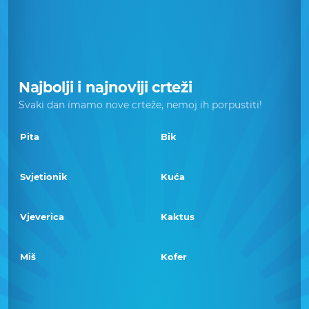
Najbolji i najnoviji crteži
Svaki dan imamo nove crteže, nemoj ih porpustiti!
Pita
Bik
Svjetionik
Kuća
Vjeverica
Kaktus
Miš
Kofer