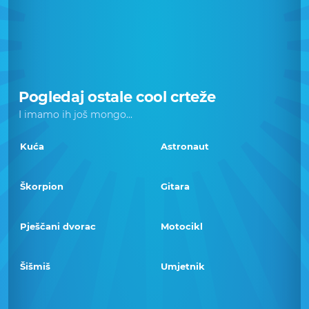
Pogledaj ostale cool crteže
I imamo ih još mongo...
Kuća
Astronaut
Škorpion
Gitara
Pješčani dvorac
Motocikl
Šišmiš
Umjetnik