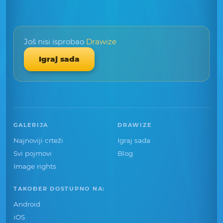
Još nisi isprobao
Drawize
Igraj sada
GALERIJA
DRAWIZE
Najnoviji crteži
Igraj sada
Svi pojmovi
Blog
Image rights
TAKOĐER DOSTUPNO NA:
Android
iOS