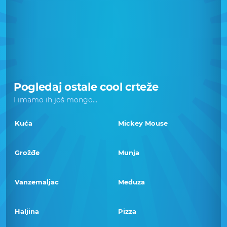
Pogledaj ostale cool crteže
I imamo ih još mongo...
Kuća
Mickey Mouse
Grožđe
Munja
Vanzemaljac
Meduza
Haljina
Pizza