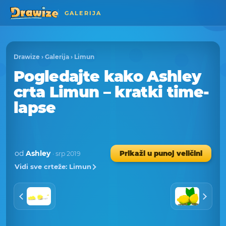
GALERIJA
Drawize
›
Galerija
›
Limun
Pogledajte kako Ashley
crta Limun – kratki time-
lapse
od
Ashley
Prikaži u punoj veličini
· srp 2019
Vidi sve crteže: Limun