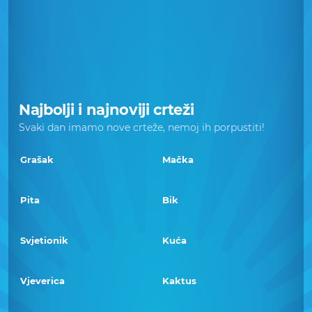
Najbolji i najnoviji crteži
Svaki dan imamo nove crteže, nemoj ih porpustiti!
Grašak
Mačka
Pita
Bik
Svjetionik
Kuća
Vjeverica
Kaktus