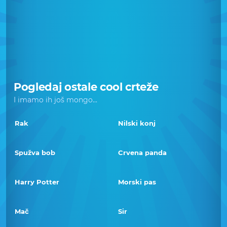
Pogledaj ostale cool crteže
I imamo ih još mongo...
Rak
Nilski konj
Spužva bob
Crvena panda
Harry Potter
Morski pas
Mač
Sir