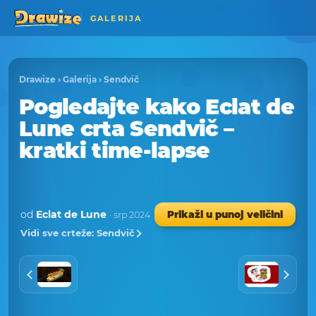
GALERIJA
Drawize
›
Galerija
›
Sendvič
Pogledajte kako Eclat de
Lune crta Sendvič –
kratki time-lapse
od
Eclat de Lune
Prikaži u punoj veličini
· srp 2024
Vidi sve crteže: Sendvič