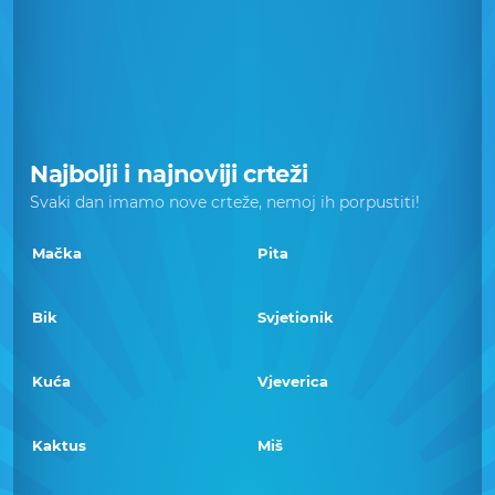
Najbolji i najnoviji crteži
Svaki dan imamo nove crteže, nemoj ih porpustiti!
Mačka
Pita
Bik
Svjetionik
Kuća
Vjeverica
Kaktus
Miš