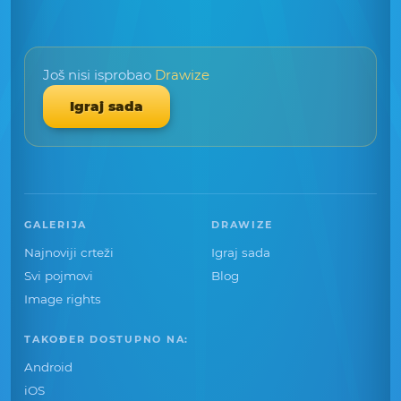
Još nisi isprobao
Drawize
Igraj sada
GALERIJA
DRAWIZE
Najnoviji crteži
Igraj sada
Svi pojmovi
Blog
Image rights
TAKOĐER DOSTUPNO NA:
Android
iOS