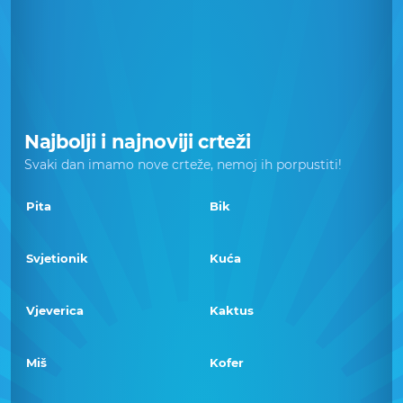
Najbolji i najnoviji crteži
Svaki dan imamo nove crteže, nemoj ih porpustiti!
Pita
Bik
Svjetionik
Kuća
Vjeverica
Kaktus
Miš
Kofer