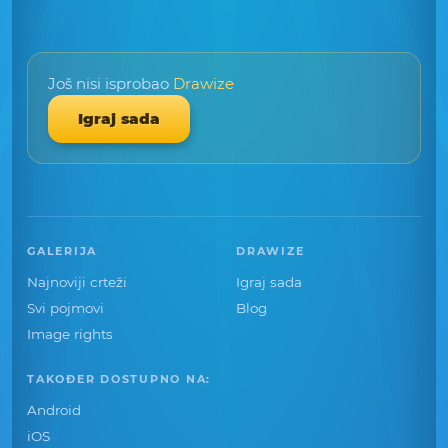
Još nisi isprobao
Drawize
Igraj sada
GALERIJA
DRAWIZE
Najnoviji crteži
Igraj sada
Svi pojmovi
Blog
Image rights
TAKOĐER DOSTUPNO NA:
Android
iOS