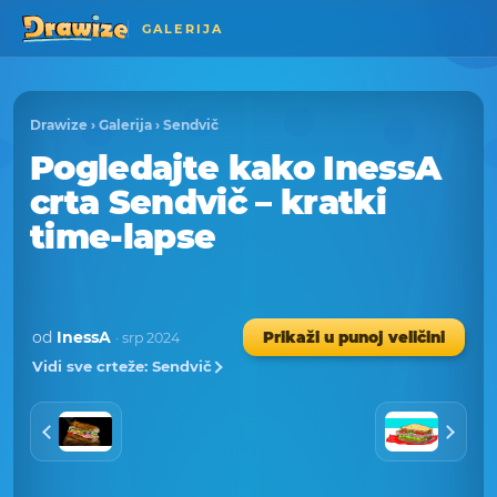
GALERIJA
Drawize
›
Galerija
›
Sendvič
Pogledajte kako InessA
crta Sendvič – kratki
time-lapse
od
InessA
Prikaži u punoj veličini
· srp 2024
Vidi sve crteže: Sendvič