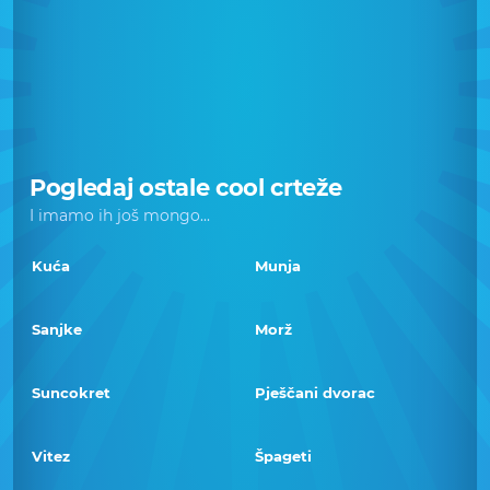
Pogledaj ostale cool crteže
I imamo ih još mongo...
Kuća
Munja
Sanjke
Morž
Suncokret
Pješčani dvorac
Vitez
Špageti