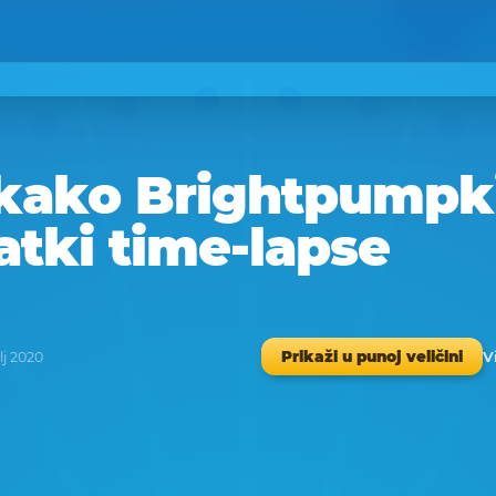
 kako Brightpumpki
atki time-lapse
V
Prikaži u punoj veličini
vlj 2020