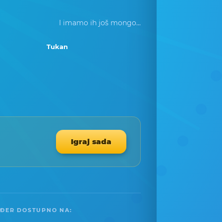
I imamo ih još mongo...
Tukan
Igraj sada
ĐER DOSTUPNO NA: