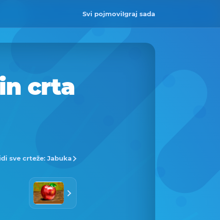
Svi pojmovi
Igraj sada
n crta
idi sve crteže: Jabuka